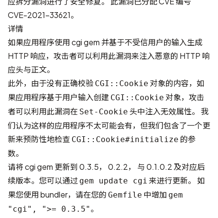
应拆分漏洞进行了安全修复。 此漏洞已分配 CVE 编号
CVE-2021-33621
。
详情
如果应用程序使用 cgi gem 并基于不受信用户的输入生成
HTTP 响应，攻击者可以利用此漏洞来注入恶意的 HTTP 响
应头与正文。
此外，由于没有正确校验
对象的内容，如
CGI::Cookie
果应用程序基于用户输入创建
对象，攻击
CGI::Cookie
者可以利用此漏洞在
头中注入无效属性。 我
Set-Cookie
们认为这样的应用程序不太可能会有，但我们包含了一个更
新来预防性地检查
的参
CGI::Cookie#initialize
数。
请将 cgi gem 更新到 0.3.5， 0.2.2， 与 0.1.0.2 及对应后
续版本。您可以通过
来进行更新。 如
gem update cgi
果您使用 bundler，请在您的
中增加
Gemfile
gem
。
"cgi", ">= 0.3.5"