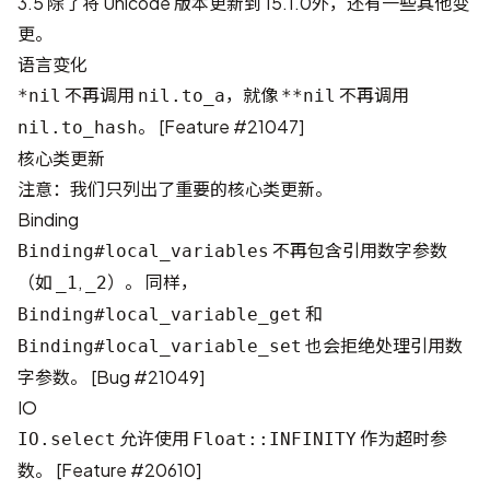
3.5 除了将 Unicode 版本更新到 15.1.0外，还有一些其他变
更。
语言变化
不再调用
，就像
不再调用
*nil
nil.to_a
**nil
。 [
Feature #21047
]
nil.to_hash
核心类更新
注意：我们只列出了重要的核心类更新。
Binding
不再包含引用数字参数
Binding#local_variables
（如
,
）。 同样，
_1
_2
和
Binding#local_variable_get
也会拒绝处理引用数
Binding#local_variable_set
字参数。 [
Bug #21049
]
IO
允许使用
作为超时参
IO.select
Float::INFINITY
数。 [
Feature #20610
]