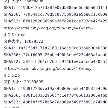
文件大小: 23806898

SHA1: 619db0f25713a8f007d5889ae6e66ba0d31118
SHA256: 77964acc370d5c8375b9502e5ba6c13c03e
https://cache.ruby-lang.org/pub/ruby/4.0/ruby-
4.0.3.tar.xz
文件大小: 17878572

SHA1: faf1f3df171d2160116d190ca32b6b00e0338b
SHA256: 22cf6005d25bbe496b5ebe9224d63a1aaab
https://cache.ruby-lang.org/pub/ruby/4.0/ruby-
4.0.3.zip
文件大小: 29109899

SHA1: d19d91723d7a19a34b860eee8544093f64c9d9
SHA256: a80f1a3162950cfc1ef70f066132005efbb