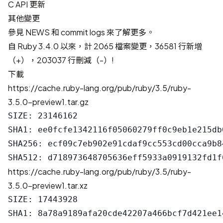
C API 更新
其他變更
參見
NEWS
和
commit logs
來了解更多。
自 Ruby 3.4.0 以來，計
2065 檔案變更，36581 行新增
（+），203037 行刪減（-）
!
下載
https://cache.ruby-lang.org/pub/ruby/3.5/ruby-
3.5.0-preview1.tar.gz
SIZE: 23146162

SHA1: ee0fcfe1342116f05060279ff0c9eb1e215db0
SHA256: ecf09c7eb902e91cdaf9cc553cd00cca9b8
https://cache.ruby-lang.org/pub/ruby/3.5/ruby-
3.5.0-preview1.tar.xz
SIZE: 17443928

SHA1: 8a78a9189afa20cde42207a466bcf7d421ee14