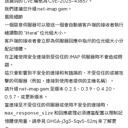
該漏洞的 CVE 編號為
CVE-2025-43857
。
我們建議您升級 net-imap gem。
風險細節
一個惡意伺服器可以發送一個會自動被客戶端的接收者執行
緒讀取的 “literal” 位元組大小。
客戶端的接收者會立即為伺服器回應中指示的位元組大小分
配記憶體。
在正確使用安全連接到受信任的 IMAP 伺服器時不會造成問
題。
這只會影響到不安全的連接和有錯誤的、不受信任的或被攻
擊的伺服器（例如，連接到使用者提供的主機名稱）。
請升級 net-imap gem 至版本 0.2.5、0.3.9、0.4.20、
0.5.7、或更新版本。
當連接至不受信任的伺服器或使用不安全的連接時，
和回應處理必須適當配置以限制記
max_response_size
憶體使用量。請參見
GHSA-j3g3-5qv5-52mj
來了解更