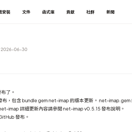
載安裝
文件
函式庫
貢獻
社群
新聞
2026-06-30
經發布了。
含 bundle gem net-imap 的版本更新。 net-imap.g
et-imap 詳細更新內容請參閱
net-imap v0.5.15 發布說明
。
GitHub 發布
。