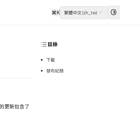
⌘
K
繁體中文
(
zh_tw
)
目錄
下載
發布紀錄
em 的更新包含了