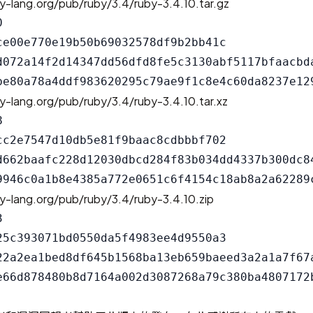
y-lang.org/pub/ruby/3.4/ruby-3.4.10.tar.gz


ce00e770e19b50b69032578df9b2bb41c

d072a14f2d14347dd56dfd8fe5c3130abf5117bfaacbda
y-lang.org/pub/ruby/3.4/ruby-3.4.10.tar.xz


cc2e7547d10db5e81f9baac8cdbbbf702

d662baafc228d12030dbcd284f83b034dd4337b300dc84
y-lang.org/pub/ruby/3.4/ruby-3.4.10.zip


25c393071bd0550da5f4983ee4d9550a3

22a2ea1bed8df645b1568ba13eb659baeed3a2a1a7f67a