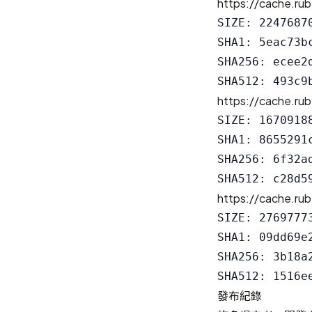
https://cache.rub
SIZE: 22476870
SHA1: 5eac73b
SHA256: ecee2
https://cache.rub
SIZE: 16709188
SHA1: 8655291
SHA256: 6f32a
https://cache.rub
SIZE: 27697773
SHA1: 09dd69e
SHA256: 3b18a
發布紀錄