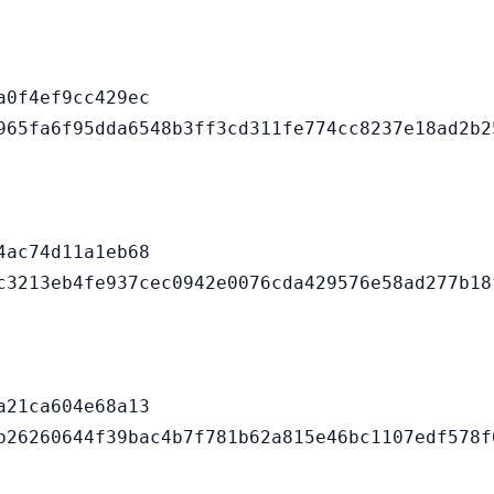
0f4ef9cc429ec

ac74d11a1eb68

21ca604e68a13
