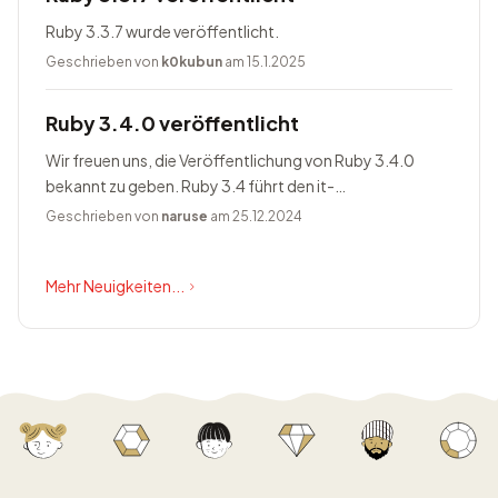
Ruby 3.3.7 wurde veröffentlicht.
Geschrieben von
k0kubun
am 15.1.2025
Ruby 3.4.0 veröffentlicht
Wir freuen uns, die Veröffentlichung von Ruby 3.4.0
bekannt zu geben. Ruby 3.4 führt den it-
Blockparameter ein, ändert Prism zum Standardparser,
Geschrieben von
naruse
am 25.12.2024
bietet Happy Eyeballs Version...
Mehr Neuigkeiten...