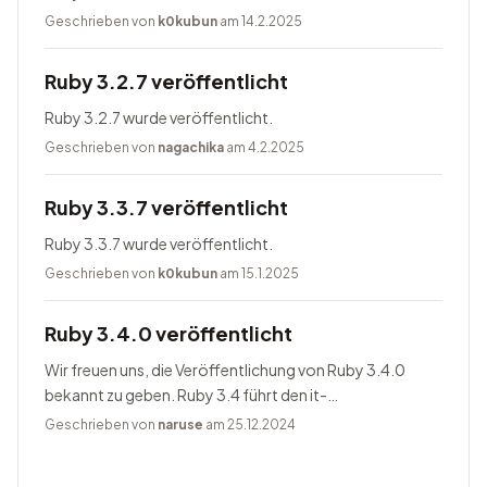
Geschrieben von
k0kubun
am 14.2.2025
Ruby 3.2.7 veröffentlicht
Ruby 3.2.7 wurde veröffentlicht.
Geschrieben von
nagachika
am 4.2.2025
Ruby 3.3.7 veröffentlicht
Ruby 3.3.7 wurde veröffentlicht.
Geschrieben von
k0kubun
am 15.1.2025
Ruby 3.4.0 veröffentlicht
Wir freuen uns, die Veröffentlichung von Ruby 3.4.0
bekannt zu geben. Ruby 3.4 führt den it-
Blockparameter ein, ändert Prism zum Standardparser,
Geschrieben von
naruse
am 25.12.2024
bietet Happy Eyeballs Version...