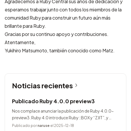
Agradecemos a Ruby Central sus años de dedicación y
esperamos trabajar junto con todos los miembros de la
comunidad Ruby para construir un futuro aún más
brillante para Ruby.
Gracias por su continuo apoyo y contribuciones.
Atentamente,
Yukihiro Matsumoto, también conocido como Matz.
Noticias recientes
Publicado Ruby 4.0.0 preview3
Nos complace anunciar la publicación de Ruby 4.0.0-
preview3. Ruby 4.0 introduce Ruby::BOX y “ZJIT”, y
agrega muchas mejoras.
Publicado por
naruse
el 2025-12-18