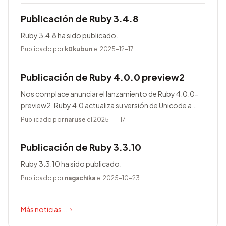
Publicación de Ruby 3.4.8
Ruby 3.4.8 ha sido publicado.
Publicado por
k0kubun
el 2025-12-17
Publicación de Ruby 4.0.0 preview2
Nos complace anunciar el lanzamiento de Ruby 4.0.0-
preview2. Ruby 4.0 actualiza su versión de Unicode a
17.0.0, entre otras novedades.
Publicado por
naruse
el 2025-11-17
Publicación de Ruby 3.3.10
Ruby 3.3.10 ha sido publicado.
Publicado por
nagachika
el 2025-10-23
Más noticias...