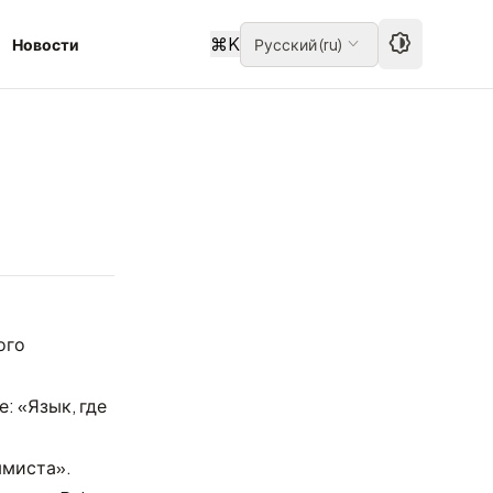
⌘
K
Новости
Русский
(
ru
)
ого
: «Язык, где
ммиста».