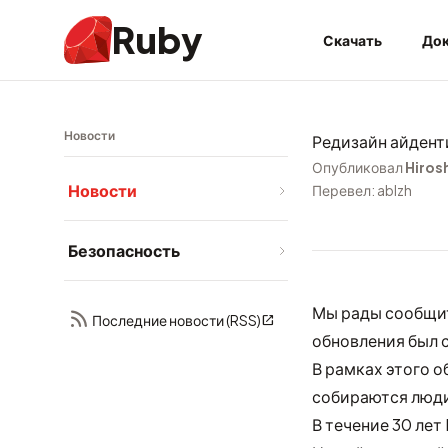
Ruby
Скачать
Док
Новости
Редизайн айдент
Опубликовал
Hiros
Новости
Перевел: ablzh
Безопасность
Мы рады сообщит
Последние новости (RSS)
обновления был 
В рамках этого о
собираются люди,
В течение 30 ле