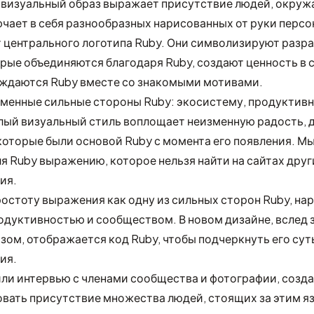
визуальный образ выражает присутствие людей, окруж
чает в себя разнообразных нарисованных от руки персо
 центрального логотипа Ruby. Они символизируют разр
орые объединяются благодаря Ruby, создают ценность в 
аждаются Ruby вместе со знакомыми мотивами.
менные сильные стороны Ruby: экосистему, продуктивн
лый визуальный стиль воплощает неизменную радость, 
 которые были основой Ruby с момента его появления. М
я Ruby выражению, которое нельзя найти на сайтах друг
ия.
остоту выражения как одну из сильных сторон Ruby, нар
одуктивностью и сообществом. В новом дизайне, вслед
ом, отображается код Ruby, чтобы подчеркнуть его сут
ия.
ли интервью с членами сообщества и фотографии, создав
вать присутствие множества людей, стоящих за этим я