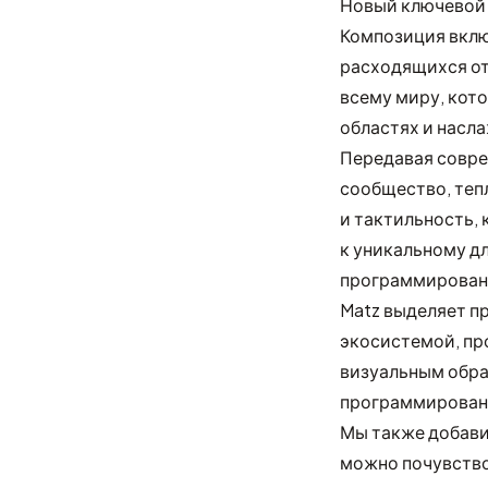
Новый ключевой 
Композиция вклю
расходящихся от
всему миру, кот
областях и насл
Передавая совре
сообщество, теп
и тактильность,
к уникальному дл
программирован
Matz выделяет пр
экосистемой, пр
визуальным образ
программирован
Мы также добави
можно почувство