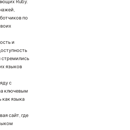
ающих Ruby.
нажей,
аботчиков по
своих
ость и
доступность
ы стремились
их языков
яду с
 за ключевым
ь как языка
ая сайт, где
зыком