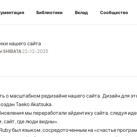
ументация
Библиотеки
Вклад
Сообщество
ики нашего сайта
hi SHIBATA
22-12-2025
ь о масштабном редизайне нашего сайта. Дизайн для эт
создан
Taeko Akatsuka
.
бновления мы переработали айдентику сайта, следуя идее
 сайт, где люди видны».
т Ruby был языком, сосредоточенным на «счастье програ