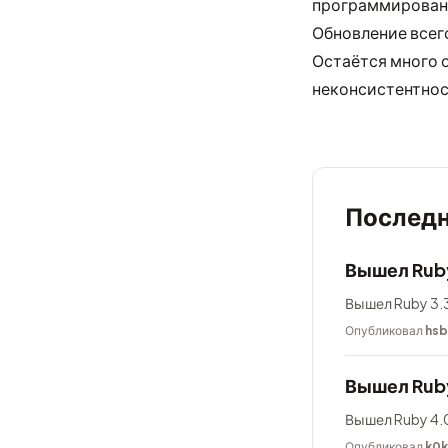
программирован
Обновление всег
Остаётся много 
неконсистентнос
Последн
Вышел Ruby
Вышел Ruby 3.3
Опубликовал
hsb
Вышел Rub
Вышел Ruby 4.0
Опубликовал
k0