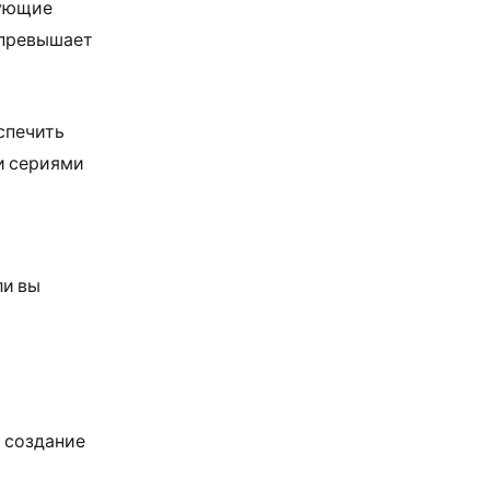
ующие
 превышает
спечить
и сериями
ли вы
 создание