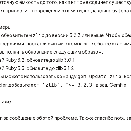
аточную ёмкость до того, как
сдвинет существ
memmove
ет привести к повреждению памяти, когда длина буфера
 меры
 обновить гем
до версии 3.2.3 или выше. Чтобы обе
zlib
 версиями, поставляемыми в комплекте с более старым
 выполнить обновление следующим образом:
 Ruby 3.2: обновите до zlib 3.0.1
 Ruby 3.3: обновите до zlib 3.1.2
вы можете использовать команду
. Ес
gem update zlib
ler, добавьте
в ваш Gemfile.
gem "zlib", ">= 3.2.3"
и
 ниже
on
за сообщение об этой проблеме. Также спасибо
nobu
за