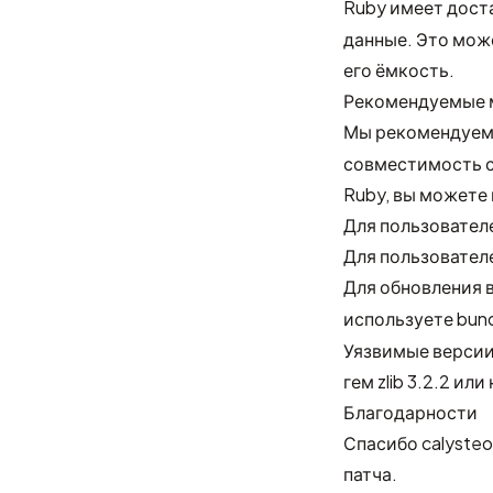
Ruby имеет дост
данные. Это мож
его ёмкость.
Рекомендуемые
Мы рекомендуем
совместимость с
Ruby, вы можете
Для пользователей
Для пользователей
Для обновления 
используете bund
Уязвимые верси
гем zlib 3.2.2 или
Благодарности
Спасибо
calyste
патча.