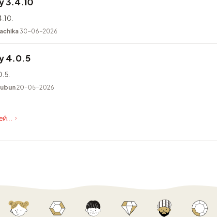
 3.4.10
.10.
achika
30-06-2026
y 4.0.5
.5.
kubun
20-05-2026
й...