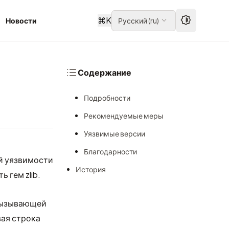
⌘
K
Новости
Русский
(
ru
)
Содержание
Подробности
Рекомендуемые меры
Уязвимые версии
Благодарности
й уязвимости
История
 гем zlib.
вызывающей
вая строка