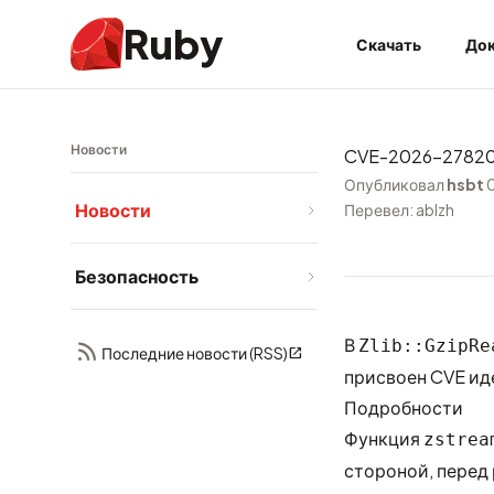
Ruby
Скачать
Док
Новости
CVE-2026-27820:
Опубликовал
hsbt
Новости
Перевел: ablzh
Безопасность
В
Zlib::GzipRe
Последние новости (RSS)
присвоен CVE и
Подробности
Функция
zstrea
стороной, перед 