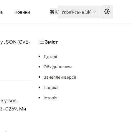
⌘
K
та
Новини
Українська
(
uk
)
 у JSON (CVE-
Зміст
Деталі
Обхідні шляхи
Зачеплені версії
Подяка
Історія
 у json,
13-0269. Ми