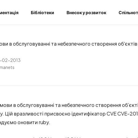
ментація
Бібліотеки
Внесок у розвиток
Спільно
ови в обслуговуванні та небезпечного створення об'єктів
-02-2013
rmanets
мови в обслуговуванні та небезпечного створення об’єктів
y. Цій вразливості присвоєно ідентифікатор CVE CVE-20
ндуємо оновити ruby.