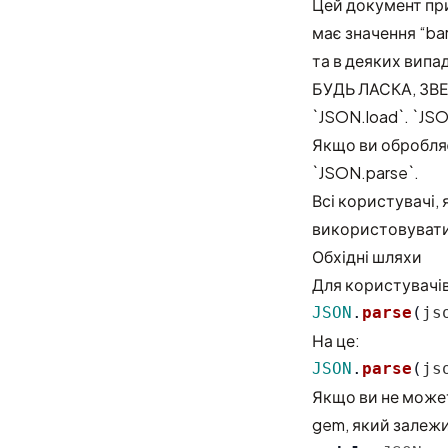
Цей документ при
має значення “ba
та в деяких випа
БУДЬ ЛАСКА, ЗВЕ
`JSON.load`. `JS
Якщо ви обробля
`JSON.parse`.
Всі користувачі,
використовувати 
Обхідні шляхи
Для користувачів
JSON
.
parse
(
js
На це:
JSON
.
parse
(
js
Якщо ви не может
gem, який залежит