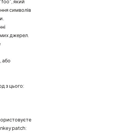
foo”, який
ення символів
и.
нні
омих джерел.
е
, або
од з цього:
икористовуєте
onkey patch: