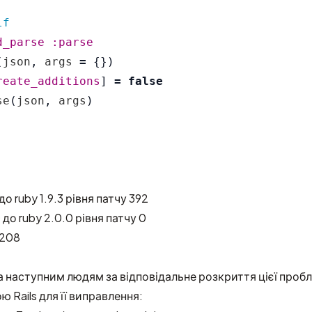
lf
d_parse
:parse
(
json
,
args
=
{})
reate_additions
]
=
false
se
(
json
,
args
)
 до ruby 1.9.3 рівня патчу 392
0 до ruby 2.0.0 рівня патчу 0
9208
 наступним людям за відповідальне розкриття цієї проб
 Rails для її виправлення: