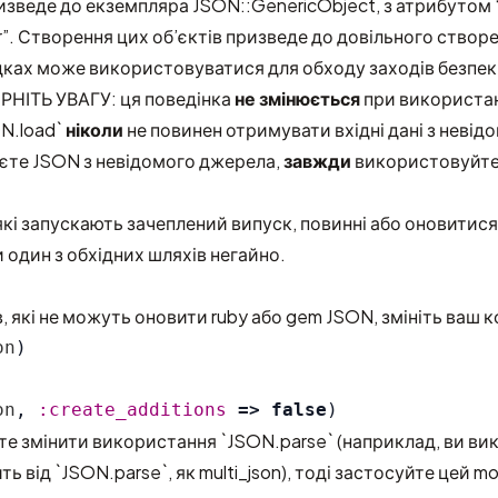
зведе до екземпляра JSON::GenericObject, з атрибутом “
r”. Створення цих об’єктів призведе до довільного створ
дках може використовуватися для обходу заходів безпек
РНІТЬ УВАГУ: ця поведінка
не змінюється
при використа
ON.load`
ніколи
не повинен отримувати вхідні дані з невід
єте JSON з невідомого джерела,
завжди
використовуйт
 які запускають зачеплений випуск, повинні або оновитися
один з обхідних шляхів негайно.
, які не можуть оновити ruby або gem JSON, змініть ваш к
on
)
on
,
:create_additions
=>
false
)
е змінити використання `JSON.parse` (наприклад, ви в
ь від `JSON.parse`, як multi_json), тоді застосуйте цей m