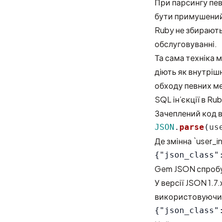
При парсингу пев
бути примушений 
Ruby не збирають
обслуговуванні.
Та сама техніка 
діють як внутріш
обходу певних ме
SQL ін’єкції в Rub
Зачеплений код в
JSON
.
parse
(
us
Де змінна `user_
Gem JSON спробує
У версії JSON 1.7
використовуючи 