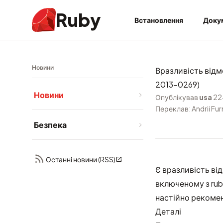
Ruby
Встановлення
Доку
Новини
Вразливість відм
2013-0269)
Новини
Опублікував
usa
22
Переклав: Andrii Fu
Безпека
Останні новини (RSS)
Є вразливість від
включеному з rub
настійно рекоме
Деталі