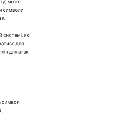
uby) може
ки символи
 в
 системі, які
ватися для
лін для атак
ь символ.
 ,