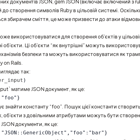
них документів JSON, gem JSON (включає включений з r
до створення символів Ruby в цільовій системі. Оскіль
ся збирачем сміття, це може призвести до атаки відмови
може використовуватися для створення об’єктів у цільовій
ні об’єкти. Ці об’єкти “як внутрішні” можуть використову
ханізмів безпеки та можуть використовуватися як трамп
y on Rails.
иглядає так:
er_input
)
input` матиме JSON документ, як це:
 знайти константу “foo”. Пошук цієї константи створит
.x, об’єкти з довільними атрибутами можуть бути створені
JSON документи, як це: