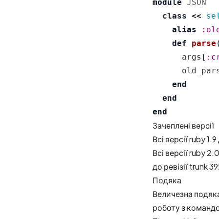
module
JSON
class
<<
se
alias
:ol
def
parse
args
[
:c
old_par
end
end
end
Зачеплені версії
Всі версії ruby 1.9
Всі версії ruby 2.
до ревізії trunk 3
Подяка
Величезна подяка
роботу з командою