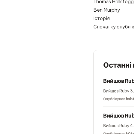
Thomas Hollstegg
Ben Murphy
Історія
Спочатку опублі
Останні
Вийшов Rub
Вийшов Ruby 3.
Опублікував
hsb
Вийшов Rub
Вийшов Ruby 4.
Опублікував
k0k