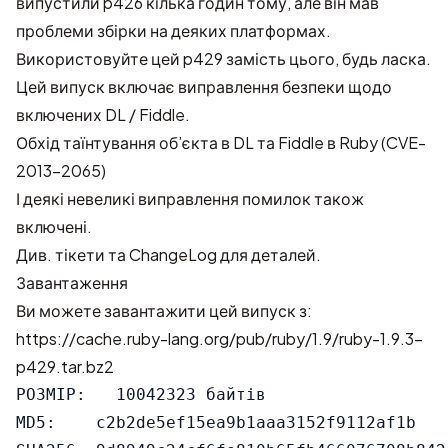
випустили p426 кілька годин тому, але він мав
проблеми збірки на деяких платформах.
Використовуйте цей p429 замість цього, будь ласка.
Цей випуск включає виправлення безпеки щодо
включених DL / Fiddle.
Обхід таїнтування об’єкта в DL та Fiddle в Ruby (CVE-
2013-2065)
І деякі невеликі виправлення помилок також
включені.
Див.
тікети
та
ChangeLog
для деталей.
Завантаження
Ви можете завантажити цей випуск з:
https://cache.ruby-lang.org/pub/ruby/1.9/ruby-1.9.3-
p429.tar.bz2
РОЗМІР:   10042323 байтів

MD5:    c2b2de5ef15ea9b1aaa3152f9112af1b
