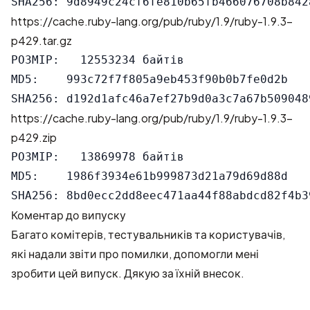
https://cache.ruby-lang.org/pub/ruby/1.9/ruby-1.9.3-
p429.tar.gz
РОЗМІР:   12553234 байтів

MD5:    993c72f7f805a9eb453f90b0b7fe0d2b

https://cache.ruby-lang.org/pub/ruby/1.9/ruby-1.9.3-
p429.zip
РОЗМІР:   13869978 байтів

MD5:    1986f3934e61b999873d21a79d69d88d

Коментар до випуску
Багато комітерів, тестувальників та користувачів,
які надали звіти про помилки, допомогли мені
зробити цей випуск. Дякую за їхній внесок.