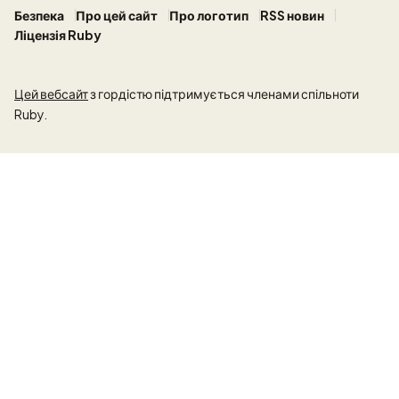
Безпека
Про цей сайт
Про логотип
RSS новин
Ліцензія Ruby
Цей вебсайт
з гордістю підтримується членами спільноти
Ruby.