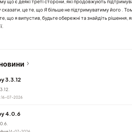
му що є деякі треті сторони, які продовжують підтримува
 сказати, це те, що
Я
більше не підтримуватиму його . То
е, що я випустив, будьте обережні та знайдіть рішення, 
ї.
 новини
y 3.3.12
3.12.
t
16-07-2026
y 4.0.6
0.6.
ubun
14-07-2026