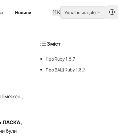
⌘
K
та
Новини
Українська
(
uk
)
Зміст
Про Ruby 1.8.7
Про ВАШ Ruby 1.8.7
 обмежені,
Ь ЛАСКА,
они були