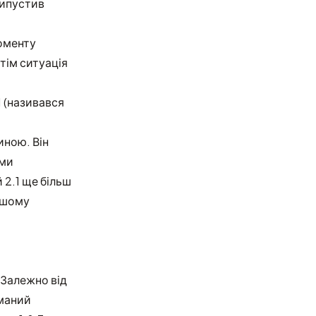
випустив
моменту
тім ситуація
1 (називався
.
иною. Він
 ми
 2.1 ще більш
ашому
 Залежно від
иманий