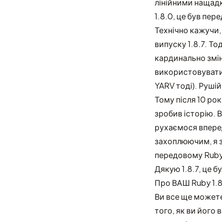
лінійними нащадк
1.8.0, це був пер
Технічно кажучи, 
випуску 1.8.7. Т
кардинально змін
використовувати 
YARV тоді). Руші
Тому після 10 рок
зробив історію. 
рухаємося вперед
захоплюючим, я з
передовому Ruby 
Дякую 1.8.7, це 
Про ВАШ Ruby 1.8
Ви все ще можете
того, як ви його