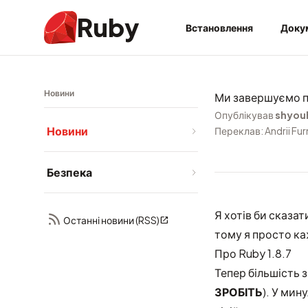
Ruby
Встановлення
Доку
Новини
Ми завершуємо п
Опублікував
shyou
Новини
Переклав: Andrii Fu
Безпека
Я хотів би сказат
Останні новини (RSS)
тому я просто ка
Про Ruby 1.8.7
Тепер більшість з
ЗРОБІТЬ
). У мину