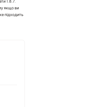
ти 1.8.7.
му якщо ви
яке підходить