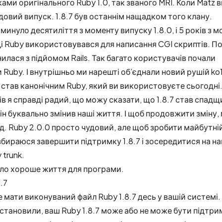
ами оригінального Ruby 1.0, так званого MRI. Коли Matz 
едовий випуск. 1.8.7 був останнім нащадком того клану.
минуло десятиліття з моменту випуску 1.8.0, і 5 років з 
оді Ruby використовувався для написання CGI скриптів. По
илася з підйомом Rails. Так багато користувачів почали
Ruby. І внутрішньо ми нарешті об’єднали новий рушій ko
й став канонічним Ruby, який ви використовуєте сьогодні
ів я справді радий, що можу сказати, що 1.8.7 став спадщ
Він буквально змінив наші життя. І щоб продовжити зміну,
. Ruby 2.0.0 просто чудовий, але щоб зробити майбутній
бираюся завершити підтримку 1.8.7 і зосередитися на н
trunk.
було хороше життя для програми.
.7
 мати виконуваний файл Ruby 1.8.7 десь у вашій системі.
 встановили, ваш Ruby 1.8.7 може або не може бути підтр