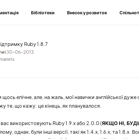
ментація
Бібліотеки
Внесок у розвиток
Спільно
ідтримку Ruby 1.8.7
hei
30-06-2013
rmanets
и щось епічне, але, на жаль, мої навички англійської дуже
жу те, що кажу: це кінець,
як планувалося
.
 вас використовують Ruby 1.9.x або 2.0.0 (
ЯКЩО НІ, БУД
лому, однак, були інші версії, такі як 1.4.x, 1.6.x, та 1.8.x. В