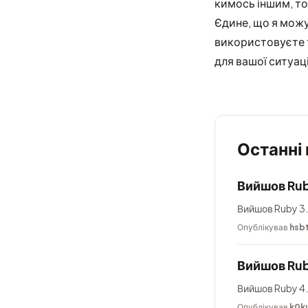
кимось іншим, то
Єдине, що я можу
використовуєте т
для вашої ситуаці
Останні
Вийшов Rub
Вийшов Ruby 3.
Опублікував
hsb
Вийшов Rub
Вийшов Ruby 4.
Опублікував
k0k