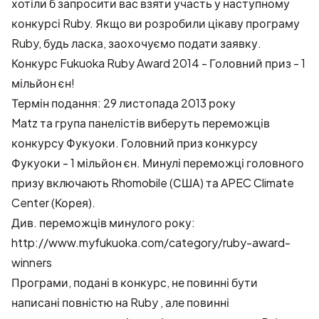
хотіли б запросити вас взяти участь у наступному
конкурсі Ruby. Якщо ви розробили цікаву програму
Ruby, будь ласка, заохочуємо подати заявку.
Конкурс Fukuoka Ruby Award 2014 - Головний приз - 1
мільйон єн!
Термін подання: 29 листопада 2013 року
Matz та група панелістів виберуть переможців
конкурсу Фукуоки. Головний приз конкурсу
Фукуоки - 1 мільйон єн. Минулі переможці головного
призу включають Rhomobile (США) та APEC Climate
Center (Корея).
Див. переможців минулого року:
http://www.myfukuoka.com/category/ruby-award-
winners
Програми, подані в конкурс, не повинні бути
написані повністю на Ruby , але повинні