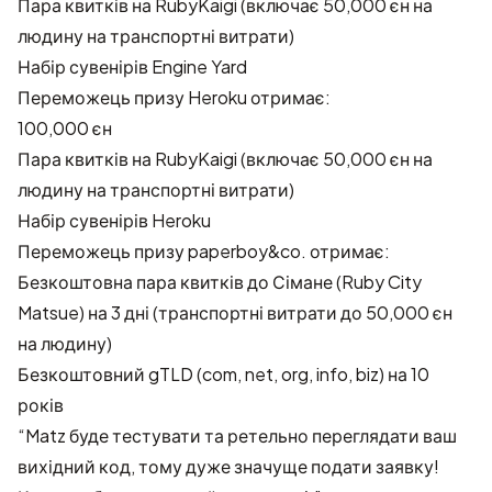
Пара квитків на RubyKaigi (включає 50,000 єн на
людину на транспортні витрати)
Набір сувенірів Engine Yard
Переможець призу Heroku отримає:
100,000 єн
Пара квитків на RubyKaigi (включає 50,000 єн на
людину на транспортні витрати)
Набір сувенірів Heroku
Переможець призу paperboy&co. отримає:
Безкоштовна пара квитків до Сімане (Ruby City
Matsue) на 3 дні (транспортні витрати до 50,000 єн
на людину)
Безкоштовний gTLD (com, net, org, info, biz) на 10
років
“Matz буде тестувати та ретельно переглядати ваш
вихідний код, тому дуже значуще подати заявку!