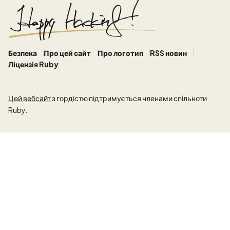
Безпека
Про цей сайт
Про логотип
RSS новин
Ліцензія Ruby
Цей вебсайт
з гордістю підтримується членами спільноти
Ruby.