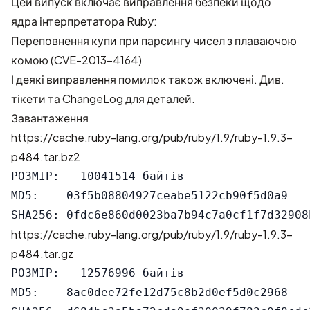
Цей випуск включає виправлення безпеки щодо
ядра інтерпретатора Ruby:
Переповнення купи при парсингу чисел з плаваючою
комою (CVE-2013-4164)
І деякі виправлення помилок також включені. Див.
тікети
та
ChangeLog
для деталей.
Завантаження
https://cache.ruby-lang.org/pub/ruby/1.9/ruby-1.9.3-
p484.tar.bz2
РОЗМІР:   10041514 байтів

MD5:    03f5b08804927ceabe5122cb90f5d0a9

https://cache.ruby-lang.org/pub/ruby/1.9/ruby-1.9.3-
p484.tar.gz
РОЗМІР:   12576996 байтів

MD5:    8ac0dee72fe12d75c8b2d0ef5d0c2968
