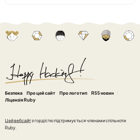
Безпека
Про цей сайт
Про логотип
RSS новин
Ліцензія Ruby
Цей вебсайт
з гордістю підтримується членами спільноти
Ruby.