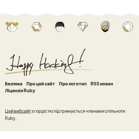
Безпека
Про цей сайт
Про логотип
RSS новин
Ліцензія Ruby
Цей вебсайт
з гордістю підтримується членами спільноти
Ruby.