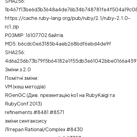
SHA256:
1b467f13be6d3b3648a4de76b34b748781fe4f504a19c0
https://cache.ruby-lang.org/pub/ruby/2.1/ruby-2.1.0-
rc1.zip
РОЗМІР: 16107702 байтів
MD5: b6cdc0e63185b4aeb268bdf6ebd4de9f
SHA256:
4d6a256b73b79f5b64182e1f55db3e61042bbe0166a459
Зміни з 2.0
Помітні зміни:
VM (кеш методів)
RGenGC (Див. презентацію ko1 на
RubyKaigi
та
RubyConf 2013
)
refinements
#8481
#8571
зміни синтаксису
Літерал Rational/Complex
#8430