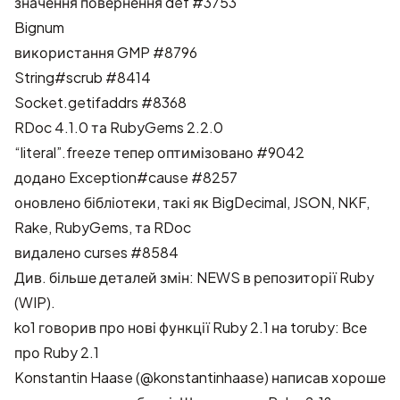
значення повернення def
#3753
Bignum
використання GMP
#8796
String#scrub
#8414
Socket.getifaddrs
#8368
RDoc 4.1.0 та RubyGems 2.2.0
“literal”.freeze тепер оптимізовано
#9042
додано Exception#cause
#8257
оновлено бібліотеки, такі як BigDecimal, JSON, NKF,
Rake, RubyGems, та RDoc
видалено curses
#8584
Див. більше деталей змін:
NEWS в репозиторії Ruby
(WIP)
.
ko1 говорив про нові функції Ruby 2.1 на toruby:
Все
про Ruby 2.1
Konstantin Haase (@konstantinhaase) написав хороше