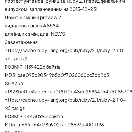
протестуйте нові функції в Ruby 2.1 перед фінальним
випуском, запланованим на 2013-12-25!
Помітні зміни з preview 2
видалено curses
#8584
для інших змін, див.
NEWS
.
Завантаження
https://cache.ruby-lang.org/pub/ruby/2.1/ruby-2.1.0-
rc1.tar.bz2
РОЗМІР: 11394226 байтів
MD5: cae095b90349b5b0f7026060cc3dd2c5
SHA256:
af828bc0fe6aee5ffad0f8f10b48ee25964f54d51185709
https://cache.ruby-lang.org/pub/ruby/2.1/ruby-2.1.0-
rc1.tar.gz
РОЗМІР: 14450990 байтів
MD5: a16561f64d78a902fab08693a300df98