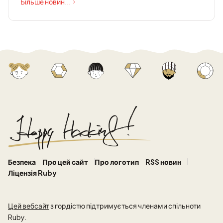
Більше новин...
Безпека
Про цей сайт
Про логотип
RSS новин
Ліцензія Ruby
Цей вебсайт
з гордістю підтримується членами спільноти
Ruby.