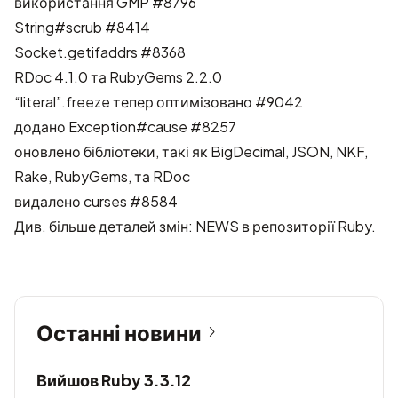
використання GMP
#8796
String#scrub
#8414
Socket.getifaddrs
#8368
RDoc 4.1.0 та RubyGems 2.2.0
“literal”.freeze тепер оптимізовано
#9042
додано Exception#cause
#8257
оновлено бібліотеки, такі як BigDecimal, JSON, NKF,
Rake, RubyGems, та RDoc
видалено curses
#8584
Див. більше деталей змін:
NEWS в репозиторії Ruby
.
Останні новини
Вийшов Ruby 3.3.12