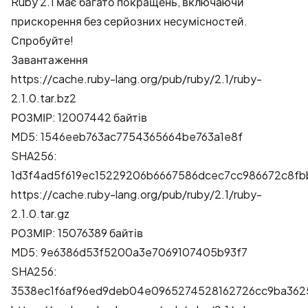
Ruby 2.1 має багато покращень, включаючи
прискорення без серйозних несумісностей.
Спробуйте!
Завантаження
https://cache.ruby-lang.org/pub/ruby/2.1/ruby-
2.1.0.tar.bz2
РОЗМІР: 12007442 байтів
MD5: 1546eeb763ac7754365664be763a1e8f
SHA256:
1d3f4ad5f619ec15229206b6667586dcec7cc986672c8fb
https://cache.ruby-lang.org/pub/ruby/2.1/ruby-
2.1.0.tar.gz
РОЗМІР: 15076389 байтів
MD5: 9e6386d53f5200a3e7069107405b93f7
SHA256:
3538ec1f6af96ed9deb04e0965274528162726cc9ba362