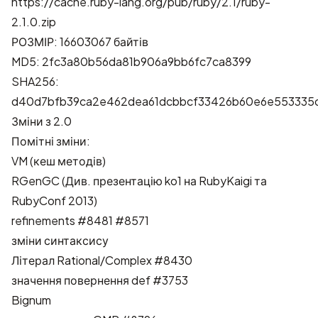
https://cache.ruby-lang.org/pub/ruby/2.1/ruby-
2.1.0.zip
РОЗМІР: 16603067 байтів
MD5: 2fc3a80b56da81b906a9bb6fc7ca8399
SHA256:
d40d7bfb39ca2e462dea61dcbbcf33426b60e6e553335c
Зміни з 2.0
Помітні зміни:
VM (кеш методів)
RGenGC (Див. презентацію ko1 на
RubyKaigi
та
RubyConf 2013
)
refinements
#8481
#8571
зміни синтаксису
Літерал Rational/Complex
#8430
значення повернення def
#3753
Bignum