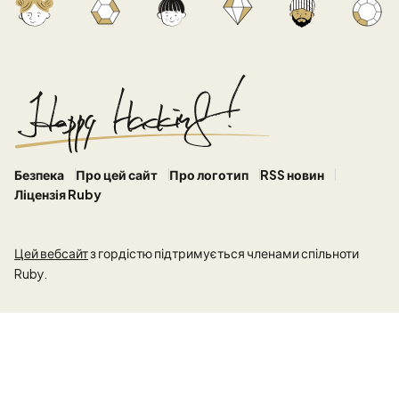
Безпека
Про цей сайт
Про логотип
RSS новин
Ліцензія Ruby
Цей вебсайт
з гордістю підтримується членами спільноти
Ruby.