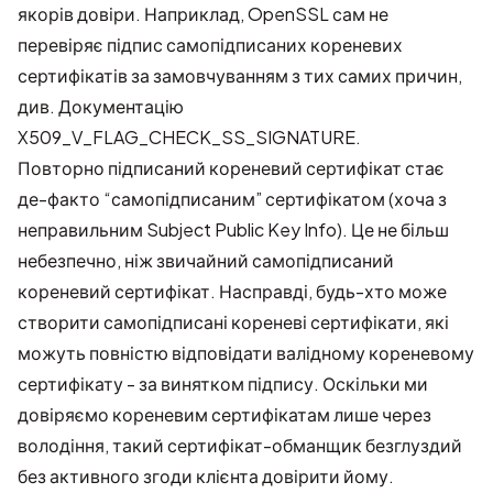
якорів довіри. Наприклад, OpenSSL сам не
перевіряє підпис самопідписаних кореневих
сертифікатів за замовчуванням з тих самих причин,
див.
Документацію
X509_V_FLAG_CHECK_SS_SIGNATURE
.
Повторно підписаний кореневий сертифікат стає
де-факто “самопідписаним” сертифікатом (хоча з
неправильним Subject Public Key Info). Це не більш
небезпечно, ніж звичайний самопідписаний
кореневий сертифікат. Насправді, будь-хто може
створити самопідписані кореневі сертифікати, які
можуть повністю відповідати валідному кореневому
сертифікату - за винятком підпису. Оскільки ми
довіряємо кореневим сертифікатам лише через
володіння, такий сертифікат-обманщик безглуздий
без активного згоди клієнта довірити йому.