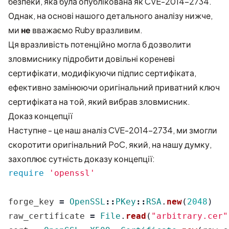
безпеки, яка була опублікована як
CVE-2014-2734
.
Однак, на основі нашого детального аналізу нижче,
ми
не
вважаємо Ruby вразливим.
Ця вразливість потенційно могла б дозволити
зловмиснику підробити довільні кореневі
сертифікати, модифікуючи підпис сертифіката,
ефективно замінюючи оригінальний приватний ключ
сертифіката на той, який вибрав зловмисник.
Доказ концепції
Наступне - це наш аналіз CVE-2014-2734, ми змогли
скоротити оригінальний PoC, який, на нашу думку,
захоплює сутність доказу концепції:
require
'openssl'
forge_key
=
OpenSSL
::
PKey
::
RSA
.
new
(
2048
)
raw_certificate
=
File
.
read
(
"arbitrary.cer"