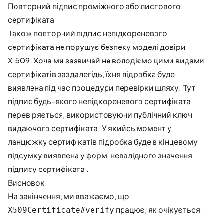
Повторний підпис проміжного або листового
сертифіката
Також повторний підпис непідкореневого
сертифіката не порушує безпеку моделі довіри
X.509. Хоча ми зазвичай не володіємо цими видами
сертифікатів заздалегідь, їхня підробка буде
виявлена під час
процедури перевірки шляху
. Тут
підпис будь-якого непідкореневого сертифіката
перевіряється, використовуючи публічний ключ
видаючого сертифіката. У якийсь момент у
ланцюжку сертифікатів підробка буде в кінцевому
підсумку виявлена у формі невалідного значення
підпису сертифіката .
Висновок
На закінчення, ми вважаємо, що
працює, як очікується.
X509Certificate#verify