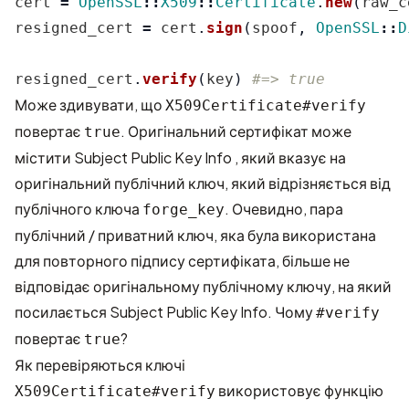
cert
=
OpenSSL
::
X509
::
Certificate
.
new
(
raw_c
resigned_cert
=
cert
.
sign
(
spoof
,
OpenSSL
::
D
resigned_cert
.
verify
(
key
)
#=> true
Може здивувати, що
X509Certificate#verify
повертає
. Оригінальний сертифікат може
true
містити
Subject Public Key Info
, який вказує на
оригінальний публічний ключ, який відрізняється від
публічного ключа
. Очевидно, пара
forge_key
публічний / приватний ключ, яка була використана
для повторного підпису сертифіката, більше не
відповідає оригінальному публічному ключу, на який
посилається Subject Public Key Info. Чому
#verify
повертає
?
true
Як перевіряються ключі
використовує функцію
X509Certificate#verify