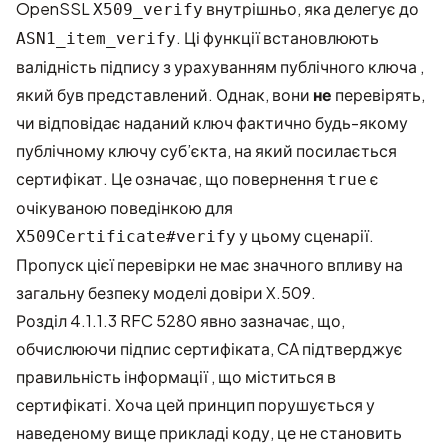
OpenSSL
внутрішньо, яка делегує до
X509_verify
. Ці функції встановлюють
ASN1_item_verify
валідність підпису з урахуванням публічного ключа ,
який був представлений. Однак, вони
не
перевірять,
чи відповідає наданий ключ фактично будь-якому
публічному ключу суб’єкта, на який посилається
сертифікат. Це означає, що повернення
є
true
очікуваною поведінкою для
у цьому сценарії.
X509Certificate#verify
Пропуск цієї перевірки не має значного впливу на
загальну безпеку моделі довіри X.509.
Розділ 4.1.1.3 RFC 5280 явно зазначає, що,
обчислюючи підпис сертифіката, CA підтверджує
правильність інформації , що міститься в
сертифікаті. Хоча цей принцип порушується у
наведеному вище прикладі коду, це не становить