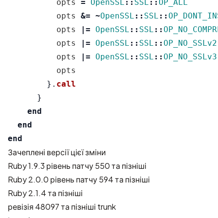
opts
=
OpenSSL
::
SSL
::
OP_ALL
opts
&=
~
OpenSSL
::
SSL
::
OP_DONT_IN
opts
|=
OpenSSL
::
SSL
::
OP_NO_COMPR
opts
|=
OpenSSL
::
SSL
::
OP_NO_SSLv2
opts
|=
OpenSSL
::
SSL
::
OP_NO_SSLv3
opts
}.
call
}
end
end
end
Зачеплені версії цієї зміни
Ruby 1.9.3 рівень патчу 550 та пізніші
Ruby 2.0.0 рівень патчу 594 та пізніші
Ruby 2.1.4 та пізніші
ревізія 48097 та пізніші trunk