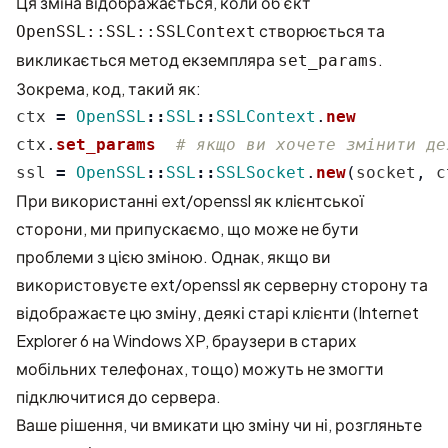
Ця зміна відображається, коли об’єкт
створюється та
OpenSSL::SSL::SSLContext
викликається метод екземпляра
.
set_params
Зокрема, код, такий як:
ctx
=
OpenSSL
::
SSL
::
SSLContext
.
new
ctx
.
set_params
# якщо ви хочете змінити де
ssl
=
OpenSSL
::
SSL
::
SSLSocket
.
new
(
socket
,
c
При використанні ext/openssl як клієнтської
сторони, ми припускаємо, що може не бути
проблеми з цією зміною. Однак, якщо ви
використовуєте ext/openssl як серверну сторону та
відображаєте цю зміну, деякі старі клієнти (Internet
Explorer 6 на Windows XP, браузери в старих
мобільних телефонах, тощо) можуть не змогти
підключитися до сервера.
Ваше рішення, чи вмикати цю зміну чи ні, розгляньте