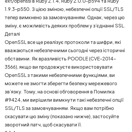
ext/openssl в Ruby 2.1.4, Ruby 2.0.0-p594 та Ruby
1.9.3-p550. З цією зміною, небезпечні опції SSL/TLS
тепер вимкнено за замовчуванням. Однак, через цю
зміну, є можливість деяких проблем у з’єднанні SSL.
Деталі
OpenSSL все ще реалізує протоколи та шифри, які
вважаються небезпечними сьогодні через історичні
обставини. Як вразливість POODLE (
CVE-2014-
3566
), якщо ви продовжуєте використовувати
OpenSSL з такими небезпечними функціями, ви
можете не змогти зберегти безпеку мережевого
зв’язку. Тому, на основі обговорення в
Помилка
#9424
, ми вирішили вимкнути такі небезпечні опції
SSL/TLS за замовчуванням. Якщо вам потрібно
скасувати цю зміну (показано нижче), застосуйте
зворотний патч, щоб скасувати її.