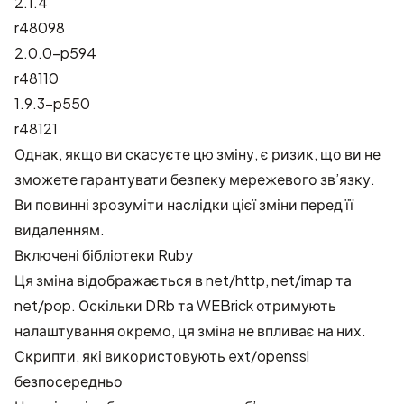
2.1.4
r48098
2.0.0-p594
r48110
1.9.3-p550
r48121
Однак, якщо ви скасуєте цю зміну, є ризик, що ви не
зможете гарантувати безпеку мережевого зв’язку.
Ви повинні зрозуміти наслідки цієї зміни перед її
видаленням.
Включені бібліотеки Ruby
Ця зміна відображається в net/http, net/imap та
net/pop. Оскільки DRb та WEBrick отримують
налаштування окремо, ця зміна не впливає на них.
Скрипти, які використовують ext/openssl
безпосередньо