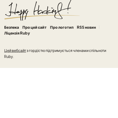
Безпека
Про цей сайт
Про логотип
RSS новин
Ліцензія Ruby
Цей вебсайт
з гордістю підтримується членами спільноти
Ruby.