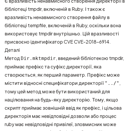
Є вразливість ненавмисного створення директорії в
бібліотеці tmpdir, включеній в Ruby. І також є
вразливість ненавмисного створення файлу в
бібліотеці tempfile, включеній в Ruby, оскільки вона
використовує tmpdir внутрішньо. Цій вразливості
присвоєно ідентифікатор CVE
CVE-2018-6914
.
Деталі
Метод
, введений бібліотекою tmpdir,
Dir.mktmpdir
приймає префікс та суфікс директорії, яка
створюється, як перший параметр. Префікс може
містити відносні специфікатори директорії
,
"../"
тому цей метод може бути використаний для
націлювання на будь-яку директорію. Тому, якщо
скрипт приймає зовнішній ввід як префікс, і цільова
директорія має невідповідні дозволи або процес
ruby має невідповідні привілеї, зловмисник може