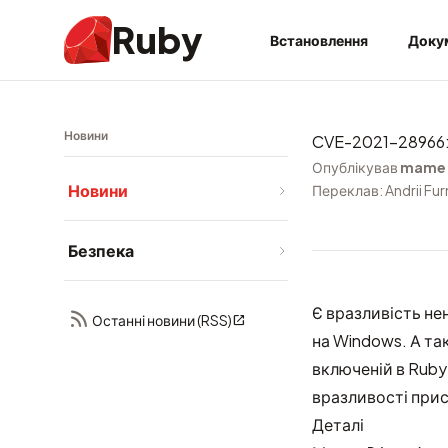
Ruby
Встановлення
Доку
Новини
CVE-2021-28966: P
Опублікував
mame
Новини
Переклав: Andrii Fu
Безпека
Є вразливість не
Останні новини (RSS)
на Windows. А та
включеній в Ruby
вразливості при
Деталі