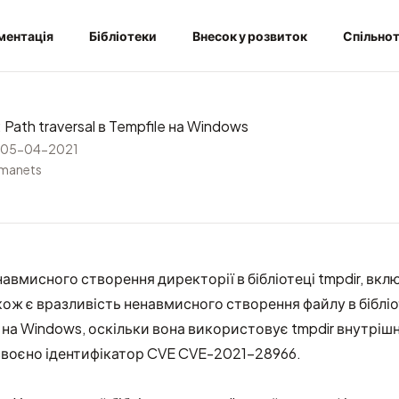
ментація
Бібліотеки
Внесок у розвиток
Спільно
ath traversal в Tempfile на Windows
05-04-2021
rmanets
навмисного створення директорії в бібліотеці tmpdir, вкл
кож є вразливість ненавмисного створення файлу в бібліот
 на Windows, оскільки вона використовує tmpdir внутрішн
своєно ідентифікатор CVE
CVE-2021-28966
.