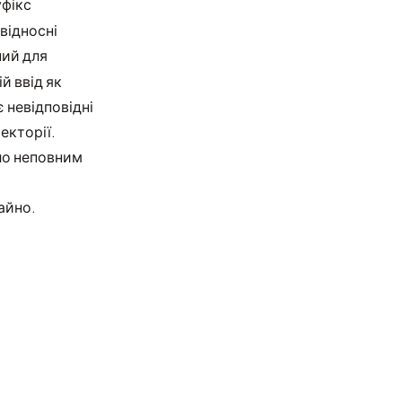
уфікс
відносні
ний для
й ввід як
є невідповідні
екторії.
ло неповним
айно.