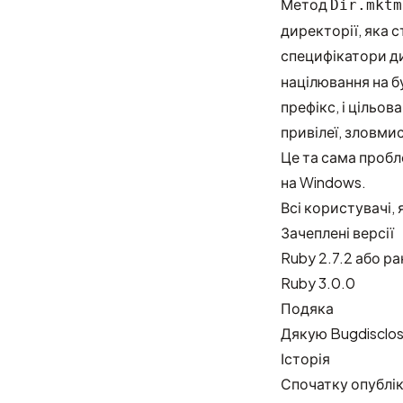
Метод
Dir.mktm
директорії, яка 
специфікатори д
націлювання на б
префікс, і цільов
привілеї, зловми
Це та сама пробл
на Windows.
Всі користувачі,
Зачеплені версії
Ruby 2.7.2 або ра
Ruby 3.0.0
Подяка
Дякую
Bugdisclo
Історія
Спочатку опублі