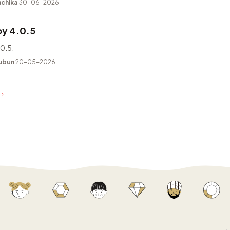
achika
30-06-2026
y 4.0.5
0.5.
ubun
20-05-2026