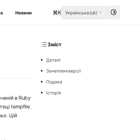
⌘
K
та
Новини
Українська
(
uk
)
Зміст
Деталі
Зачеплені версії
Подяка
Історія
юченій в Ruby
еці tempfile,
ьо. Цій