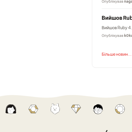
Опублікував
nag
Вийшов Rub
Вийшов Ruby 4.
Опублікував
k0k
Більше новин...