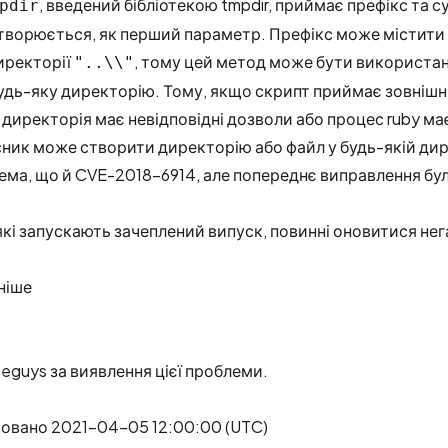
, введений бібліотекою tmpdir, приймає префікс та с
pdir
створюється, як перший параметр. Префікс може містити 
иректорії
, тому цей метод може бути використа
"..\\"
удь-яку директорію. Тому, якщо скрипт приймає зовнішні
а директорія має невідповідні дозволи або процес ruby ма
сник може створити директорію або файл у будь-якій дир
ема, що й
CVE-2018-6914
, але попереднє виправлення бу
 які запускають зачеплений випуск, повинні оновитися нег
ніше
seguys
за виявлення цієї проблеми.
ковано 2021-04-05 12:00:00 (UTC)