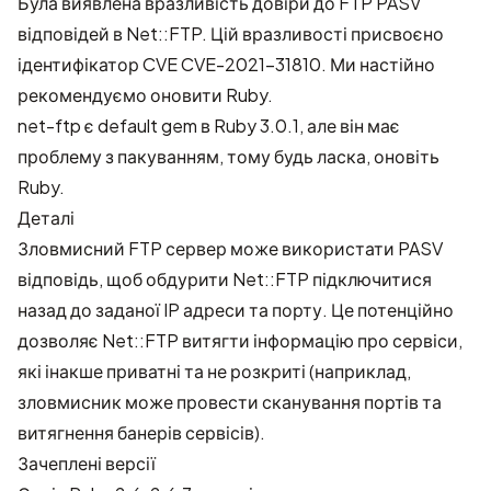
Була виявлена вразливість довіри до FTP PASV
відповідей в Net::FTP. Цій вразливості присвоєно
ідентифікатор CVE
CVE-2021-31810
. Ми настійно
рекомендуємо оновити Ruby.
net-ftp є default gem в Ruby 3.0.1, але він має
проблему з пакуванням, тому будь ласка, оновіть
Ruby.
Деталі
Зловмисний FTP сервер може використати PASV
відповідь, щоб обдурити Net::FTP підключитися
назад до заданої IP адреси та порту. Це потенційно
дозволяє Net::FTP витягти інформацію про сервіси,
які інакше приватні та не розкриті (наприклад,
зловмисник може провести сканування портів та
витягнення банерів сервісів).
Зачеплені версії