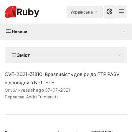
Ruby
Українська
Новини
Зміст
CVE-2021-31810: Вразливість довіри до FTP PASV
відповідей в Net::FTP
Опублікував
shugo
07-07-2021
Переклав: Andrii Furmanets