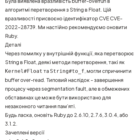
Була виявлена вразливість buffer-overrun в
алгоритмі перетворення з String в Float. Цій
вразливості присвоєно ідентифікатор CVE
CVE-
2022-28739
. Ми настійно рекомендуємо оновити
Ruby.
Деталі
Через помилку у внутрішній функції, яка перетворює
String в Float, деякі методи перетворення, такі як
та
, могли спричинити
Kernel#Float
String#to_f
buffer over-read. Типовий наслідок - завершення
процесу через segmentation fault, але в обмежених
обставинах це може бути використано для
незаконного читання пам’яті.
Будь ласка, оновіть Ruby до 2.6.10, 2.7.6, 3.0.4, або
3.1.2.
Зачеплені версії