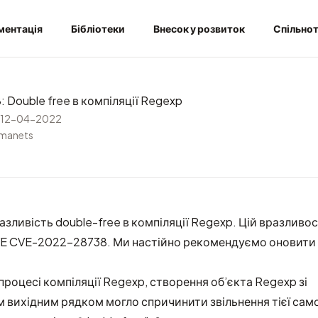
ментація
Бібліотеки
Внесок у розвиток
Спільно
Double free в компіляції Regexp
12-04-2022
rmanets
азливість double-free в компіляції Regexp. Цій вразливо
VE
CVE-2022-28738
. Ми настійно рекомендуємо оновити
процесі компіляції Regexp, створення об’єкта Regexp зі
вихідним рядком могло спричинити звільнення тієї самої