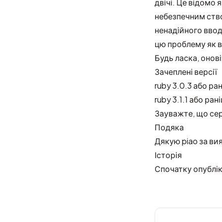
двічі. Це відомо
небезпечним ств
ненадійного ввод
цю проблему як в
Будь ласка, оновіт
Зачеплені версії
ruby 3.0.3 або ра
ruby 3.1.1 або ран
Зауважте, що сері
Подяка
Дякую
piao
за ви
Історія
Спочатку опублі