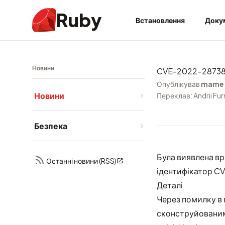
Ruby
Встановлення
Доку
Новини
CVE-2022-28738: 
Опублікував
mame
Новини
Переклав: Andrii Fu
Безпека
Була виявлена вр
Останні новини (RSS)
ідентифікатор C
Деталі
Через помилку в 
сконструйованим 