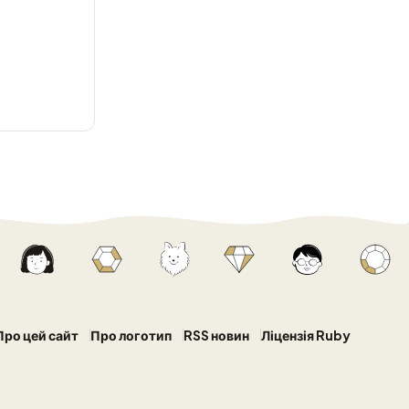
Про цей сайт
Про логотип
RSS новин
Ліцензія Ruby