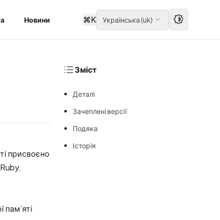
⌘
K
та
Новини
Українська
(
uk
)
Зміст
Деталі
Зачеплені версії
Подяка
Історія
сті присвоєно
 Ruby.
 пам’яті