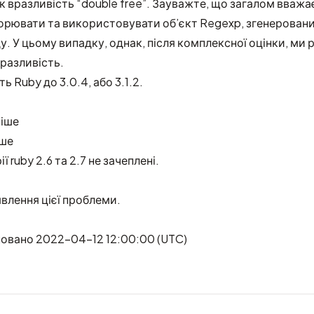
 як вразливість “double free”. Зауважте, що загалом вваж
орювати та використовувати об’єкт Regexp, згенеровани
у. У цьому випадку, однак, після комплексної оцінки, ми
разливість.
ь Ruby до 3.0.4, або 3.1.2.
ніше
іше
ї ruby 2.6 та 2.7 не зачеплені.
явлення цієї проблеми.
ковано 2022-04-12 12:00:00 (UTC)