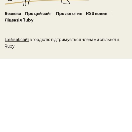
Безпека
Про цей сайт
Про логотип
RSS новин
Ліцензія Ruby
Цей вебсайт
з гордістю підтримується членами спільноти
Ruby.