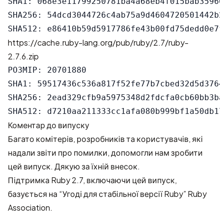
SHA1: 068e3e11799250781ba4a68eb4f015bab35966
SHA256: 54dcd3044726c4ab75a9d4604720501442b
https://cache.ruby-lang.org/pub/ruby/2.7/ruby-
2.7.6.zip
РОЗМІР: 20701880

SHA1: 59517436c536a817f52fe77b7cbed32d5d3764
SHA256: 2ead329cfb9a5975348d2fdcfa0cb60bb3b
Коментар до випуску
Багато комітерів, розробників та користувачів, які
надали звіти про помилки, допомогли нам зробити
цей випуск. Дякую за їхній внесок.
Підтримка Ruby 2.7, включаючи цей випуск,
базується на “Угоді для стабільної версії Ruby” Ruby
Association.