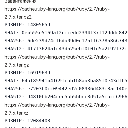
Завантаження
https://cache.ruby-lang.org/pub/ruby/2.7/ruby-
2.7.6.tar.bz2
РОЗМІР: 14805659

SHA1: 0eb555e5169af2cfcedd2394137f129ddc842c
SHA256: 6de239d74cf6da09d0c17a116378a866743
https://cache.ruby-lang.org/pub/ruby/2.7/ruby-
2.7.6.tar.gz
РОЗМІР: 16919639

SHA1: 645f85941b4f69fc5bfb8aa3ba85f0e43dfb52
SHA256: e7203b0cc09442ed2c08936d483f8ac140e
https://cache.ruby-lang.org/pub/ruby/2.7/ruby-
2.7.6.tar.xz
РОЗМІР: 12084408
