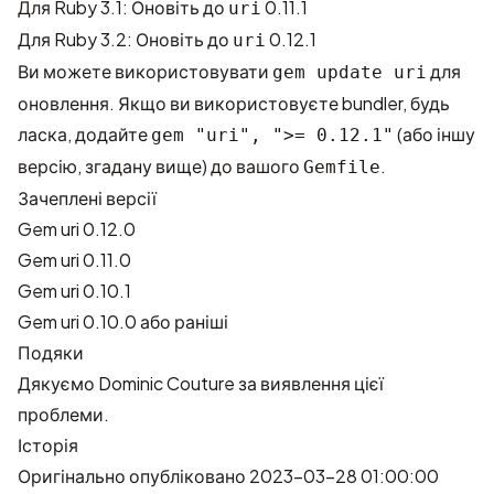
Для Ruby 3.1: Оновіть до
0.11.1
uri
Для Ruby 3.2: Оновіть до
0.12.1
uri
Ви можете використовувати
для
gem update uri
оновлення. Якщо ви використовуєте bundler, будь
ласка, додайте
(або іншу
gem "uri", ">= 0.12.1"
версію, згадану вище) до вашого
.
Gemfile
Зачеплені версії
Gem uri 0.12.0
Gem uri 0.11.0
Gem uri 0.10.1
Gem uri 0.10.0 або раніші
Подяки
Дякуємо
Dominic Couture
за виявлення цієї
проблеми.
Історія
Оригінально опубліковано 2023-03-28 01:00:00