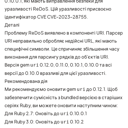
0.10.0.1, які мають виправлення безпеки для
уразливості ReDoS. Цій уразливості присвоєно
ідентифікатор CVE
CVE-2023-28755
.
Деталі
Проблему ReDoS виявлено в компоненті URI. Парсер
URI неправильно обробляє недійсні URL, які мають
специфічні символи. Це спричиняє збільшення часу
виконання для парсингу рядків до об’єктів URI.
Версія gem
0.12.0, 0.11.0, 0.10.1, 0.10.0 та всі
uri
версії до 0.10.0 вразливі для цієї уразливості.
Рекомендована дія
Ми рекомендуємо оновити gem
до 0.12.1. Щоб
uri
забезпечити сумісність з bundled версією в старіших
серіях Ruby, ви можете оновити наступним чином:
Для Ruby 2.7: Оновіть до
0.10.0.1
uri
Для Ruby 3.0: Оновіть до
0.10.2
uri