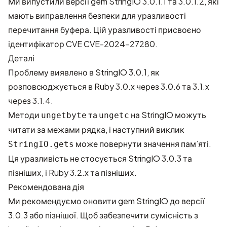
Ми випустили версії gem StringIO 3.0.1.1 та 3.0.1.2, які
мають виправлення безпеки для уразливості
перечитання буфера. Цій уразливості присвоєно
ідентифікатор CVE
CVE-2024-27280
.
Деталі
Проблему виявлено в StringIO 3.0.1, як
розповсюджується в Ruby 3.0.x через 3.0.6 та 3.1.x
через 3.1.4.
Методи
та
на StringIO можуть
ungetbyte
ungetc
читати за межами рядка, і наступний виклик
може повернути значення пам’яті.
StringIO.gets
Ця уразливість не стосується StringIO 3.0.3 та
пізніших, і Ruby 3.2.x та пізніших.
Рекомендована дія
Ми рекомендуємо оновити gem StringIO до версії
3.0.3 або пізнішої. Щоб забезпечити сумісність з