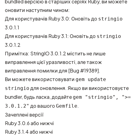
bundled версією в старіших серіях Ruby, ви можете
оновити наступним чином:
Для користувачів Ruby 3.0: Оновіть до
stringio
3.0.1.1
Для користувачів Ruby 3.1: Оновіть до
stringio
3.0.1.2
Примітка: StringIO 3.0.1.2 містить не лише
виправлення цієї уразливості, але також
виправлення помилки для
[Bug #19389]
.
Ви можете використовувати
gem update
для оновлення. Якщо ви використовуєте
stringio
bundler, будь ласка, додайте
gem "stringio", ">=
до вашого
.
3.0.1.2"
Gemfile
Зачеплені версії
Ruby 3.0.6 або нижчі
Ruby 3.1.4 або нижчі