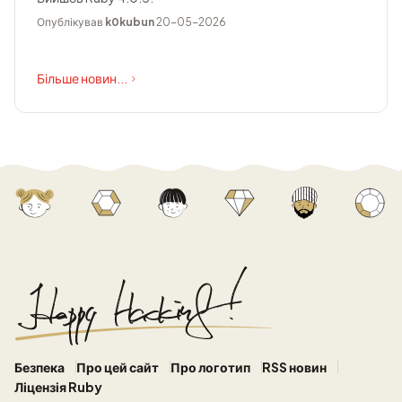
Опублікував
k0kubun
20-05-2026
Більше новин...
Безпека
Про цей сайт
Про логотип
RSS новин
Ліцензія Ruby