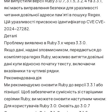
Ми випустили версії Ruby 3.0.7, 3.1.5, 3.2.4 та 3.3.1,
які мають виправлення безпеки для уразливості
читання довільної адреси пам’яті в пошуку Regex.
Цій уразливості присвоєно ідентифікатор CVE
CVE-
2024-27282
.
Деталі
Проблему виявлено в Ruby 3.x через 3.3.0.
Якщо дані, надані зловмисником, передаються до
компілятора regex Ruby, можливо витягти довільні
дані купи відносно початку тексту, включаючи
вказівники та чутливі рядки.
Рекомендована дія
Ми рекомендуємо оновити Ruby до версії 3.3.1 або
пізнішої. Щоб забезпечити сумісність зі старішими
серіями Ruby, ви можете оновити наступним чином:
Для користувачів Ruby 3.0: Оновіть до 3.0.7