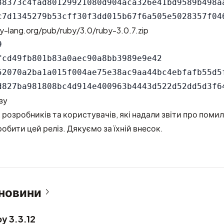
38373c4fad80129921080d904aca326e41bd9589b498aa
y-lang.org/pub/ruby/3.0/ruby-3.0.7.zip


fcd49fb801b83a0aec90a8bb3989e9e42

52070a2ba1a015f004ae75e38ac9aa44bc4ebfafb55d5f
зу
 розробників та користувачів, які надали звіти про помил
обити цей реліз. Дякуємо за їхній внесок.
 новини
y 3.3.12