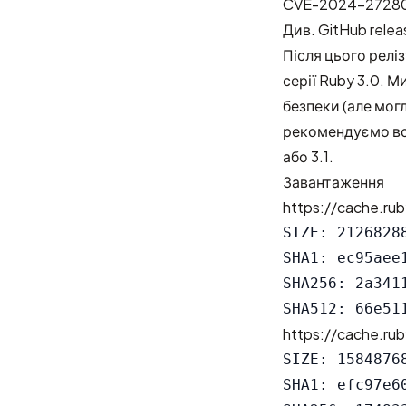
CVE-2024-27280:
Див.
GitHub relea
Після цього релі
серії Ruby 3.0. 
безпеки (але мог
рекомендуємо всі
або 3.1.
Завантаження
https://cache.rub
SIZE: 21268288
SHA1: ec95aee
SHA256: 2a341
https://cache.rub
SIZE: 15848768
SHA1: efc97e6