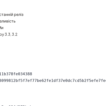
станній реліз
азливість
Ми
 3.3, 3.2
1b378fe034388
