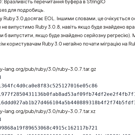
 Вразливість перечитання буфера в StringIO
ses
для подробиць.
зу Ruby 3.0 досягає EOL. Іншими словами, це очікується о
Ми не випустимо Ruby 3.0.8, навіть якщо буде знайдено вр
ли б випустити, якщо буде знайдено серйозну регресію). 
м користувачам Ruby 3.0 негайно почати міграцію на Ruby
y-lang.org/pub/ruby/3.0/ruby-3.0.7.tar.gz


1364fc4d0ca0e8f83c525127016e05c86

1977f2850431136b0fab8ad53af09fb74df2ee2f4fb7f1
y-lang.org/pub/ruby/3.0/ruby-3.0.7.tar.xz


09868a19f89653068c4915c162117b721
