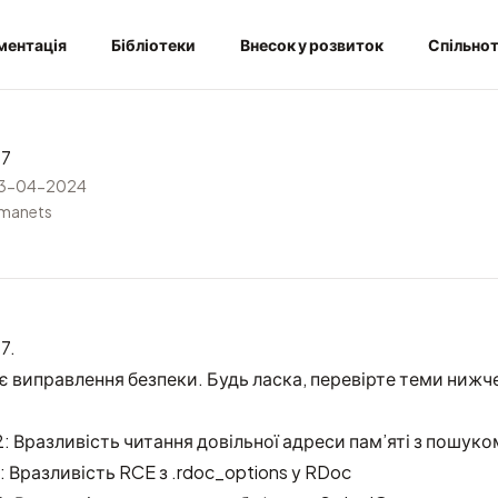
ментація
Бібліотеки
Внесок у розвиток
Спільно
.7
3-04-2024
rmanets
7.
є виправлення безпеки. Будь ласка, перевірте теми нижч
Вразливість читання довільної адреси пам’яті з пошуко
Вразливість RCE з .rdoc_options у RDoc