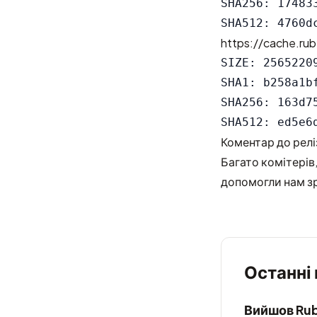
SHA256: 17483
https://cache.rub
SIZE: 25652209
SHA1: b258a1b
SHA256: 163d7
Коментар до релі
Багато комітерів,
допомогли нам зр
Останні
Вийшов Rub