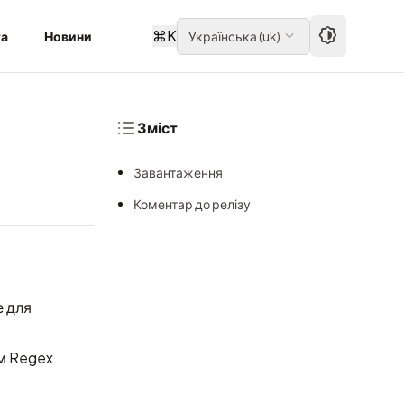
⌘
K
та
Новини
Українська
(
uk
)
Зміст
Завантаження
Коментар до релізу
е для
м Regex