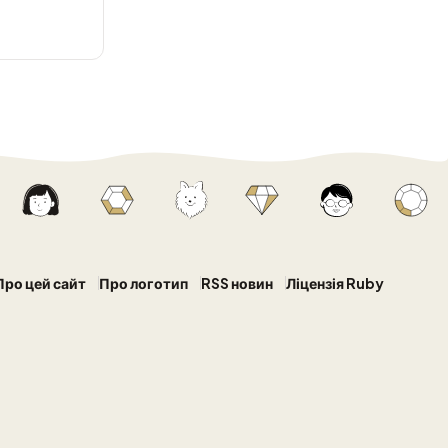
Про цей сайт
Про логотип
RSS новин
Ліцензія Ruby