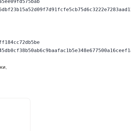
5ee09fd575bab

f184cc72db5be

ки,