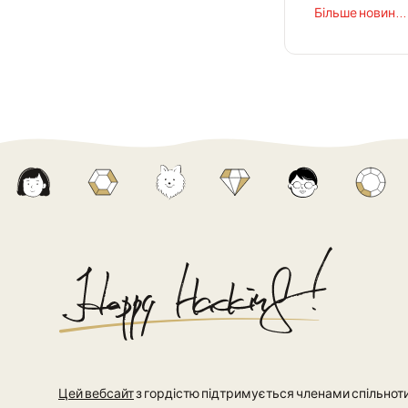
Більше новин...
Цей вебсайт
з гордістю підтримується членами спільноти