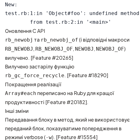
New:

test.rb:1:in 'Object#foo': undefined method
Оновлення C API
та
(і відповідні макроси
rb_newobj
rb_newobj_of
,
,
,
)
RB_NEWOBJ
RB_NEWOBJ_OF
NEWOBJ
NEWOBJ_OF
вилучено. [
Feature #20265
]
Вилучено застарілу функцію
. [
Feature #18290
]
rb_gc_force_recycle
Покращення реалізації
переписано на Ruby для кращої
Array#each
продуктивності [
Feature #20182
].
Інші зміни
Передавання блоку в метод, який не використовує
переданий блок, показуватиме попередження в
режимі verbose (
). [
Feature #15554
]
-w