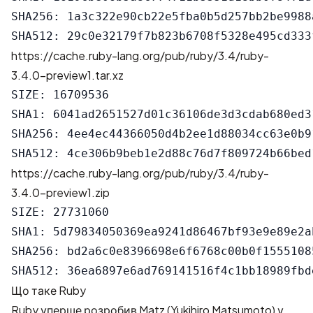
SHA256: 1a3c322e90cb22e5fba0b5d257bb2be9988
https://cache.ruby-lang.org/pub/ruby/3.4/ruby-
3.4.0-preview1.tar.xz
SIZE: 16709536

SHA1: 6041ad2651527d01c36106de3d3cdab680ed31
SHA256: 4ee4ec44366050d4b2ee1d88034cc63e0b9
https://cache.ruby-lang.org/pub/ruby/3.4/ruby-
3.4.0-preview1.zip
SIZE: 27731060

SHA1: 5d79834050369ea9241d86467bf93e9e89e2ab
SHA256: bd2a6c0e8396698e6f6768c00b0f1555108
Що таке Ruby
Ruby уперше розробив Matz (Yukihiro Matsumoto) у