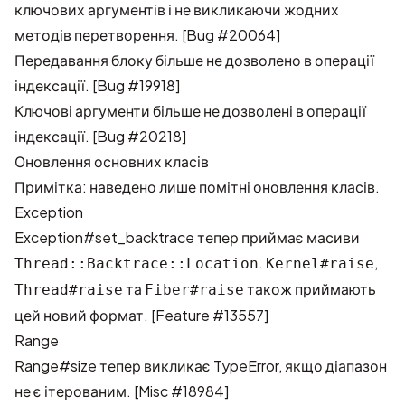
ключових аргументів і не викликаючи жодних
методів перетворення. [
Bug #20064
]
Передавання блоку більше не дозволено в операції
індексації. [
Bug #19918
]
Ключові аргументи більше не дозволені в операції
індексації. [
Bug #20218
]
Оновлення основних класів
Примітка: наведено лише помітні оновлення класів.
Exception
Exception#set_backtrace тепер приймає масиви
.
,
Thread::Backtrace::Location
Kernel#raise
та
також приймають
Thread#raise
Fiber#raise
цей новий формат. [
Feature #13557
]
Range
Range#size тепер викликає TypeError, якщо діапазон
не є ітерованим. [
Misc #18984
]