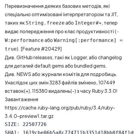
Перевизначення деяких базових методів, які
спеціально оптимізовані інтерпретатором та JIT,
таких як
або
, тепер
String.freeze
Integer#+
видає попередження про клас продуктивності (
-
або
W:performance
Warning[:performance] =
). [
Feature #20429
]
true
Див. GitHub releases, такі як
Logger
, або changelog
для деталей default gems або bundled gems.
Див.
NEWS
або
журнали комітів
для подробиць.
Унаслідок цих змін
3283 файлів змінено, 107449
вставок(+), 115380 видалень(-)
з часу Ruby 3.3.0!
Завантаження
https://cache.ruby-lang.org/pub/ruby/3.4/ruby-
3.4.0-preview1.tar.gz
SIZE: 22507726

SHA1: 1619cbe06b5a8c774711b3351d18bb0f84f1d0