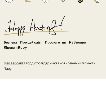
Безпека
Про цей сайт
Про логотип
RSS новин
Ліцензія Ruby
Цей вебсайт
з гордістю підтримується членами спільноти
Ruby.