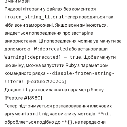
Зміни мови
Рядкові літерали у файлах без коментаря
тепер поводяться так,
frozen_string_literal
ніби вони заморожені. Якщо вони змінюються,
видається попередження про застаріле
використання. Ці попередження можна увімкнути за
допомогою
або встановивши
-W:deprecated
. Щоб вимкнути
Warning[:deprecated] = true
цю зміну, можна запустити Ruby з параметром
командного рядка
--disable-frozen-string-
. [
Feature #20205
]
literal
Додано
для посилання на параметр блоку.
it
[
Feature #18980
]
Тепер підтримується розпаковування ключових
аргументів з
під час виклику методів.
nil
**nil
обробляється подібно до
, не передаючи
**{}