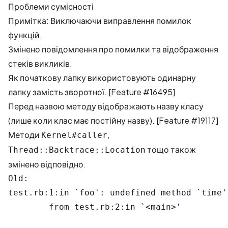
Проблеми сумісності
Примітка: Виключаючи виправлення помилок
функцій.
Змінено повідомлення про помилки та відображення
стеків викликів.
Як початкову лапку використовують одинарну
лапку замість зворотної. [
Feature #16495
]
Перед назвою методу відображають назву класу
(лише коли клас має постійну назву). [
Feature #19117
]
Методи
,
Kernel#caller
тощо також
Thread::Backtrace::Location
змінено відповідно.
Old:

test.rb:1:in `foo': undefined method `time'
        from test.rb:2:in `<main>'
