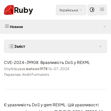
Ruby
Українська
Новини
Зміст
CVE-2024-39908: Вразливість DoS у REXML
Опублікував
watson1978
16-07-2024
Переклав: Andrii Furmanets
Є уразливість DoS у gem REXML. Цій уразливості