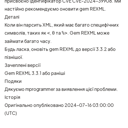
присвоєно ідентифікатор CVE
CVE-2024-39908
. Ми
настійно рекомендуємо оновити gem REXML.
Деталі
Коли він парсить XML, який має багато специфічних
символів, таких як
,
та
. Gem REXML може
<
0
%>
займати багато часу.
Будь ласка, оновіть gem REXML до версії 3.3.2 або
пізнішої.
Зачеплені версії
Gem REXML 3.3.1 або раніші
Подяки
Дякуємо
mprogrammer
за виявлення цієї проблеми.
Історія
Оригінально опубліковано 2024-07-16 03:00:00
(UTC)