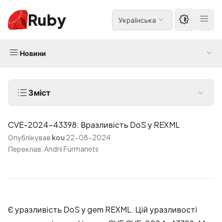
Ruby
Українська
Новини
Зміст
CVE-2024-43398: Вразливість DoS у REXML
Опублікував
kou
22-08-2024
Переклав: Andrii Furmanets
Є уразливість DoS у gem REXML. Цій уразливості