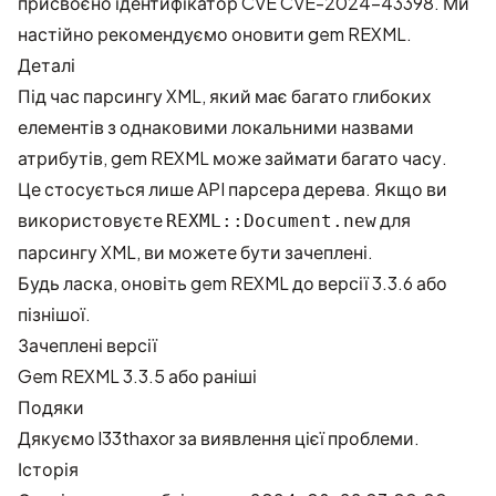
присвоєно ідентифікатор CVE
CVE-2024-43398
. Ми
настійно рекомендуємо оновити gem REXML.
Деталі
Під час парсингу XML, який має багато глибоких
елементів з однаковими локальними назвами
атрибутів, gem REXML може займати багато часу.
Це стосується лише API парсера дерева. Якщо ви
використовуєте
для
REXML::Document.new
парсингу XML, ви можете бути зачеплені.
Будь ласка, оновіть gem REXML до версії 3.3.6 або
пізнішої.
Зачеплені версії
Gem REXML 3.3.5 або раніші
Подяки
Дякуємо
l33thaxor
за виявлення цієї проблеми.
Історія