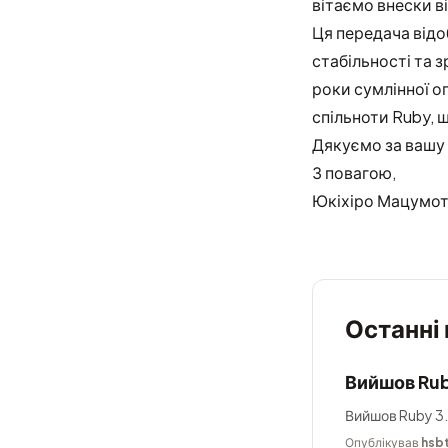
вітаємо внески ві
Ця передача відо
стабільності та 
роки сумлінної о
спільноти Ruby, 
Дякуємо за вашу 
З повагою,
Юкіхіро Мацумот
Останні
Вийшов Rub
Вийшов Ruby 3.
Опублікував
hsb