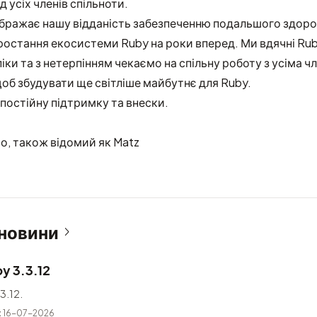
д усіх членів спільноти.
бражає нашу відданість забезпеченню подальшого здоро
зростання екосистеми Ruby на роки вперед. Ми вдячні Ruby
піки та з нетерпінням чекаємо на спільну роботу з усіма 
щоб збудувати ще світліше майбутнє для Ruby.
постійну підтримку та внески.
о, також відомий як Matz
 новини
y 3.3.12
3.12.
t
16-07-2026