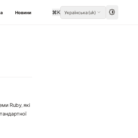
⌘
K
та
Новини
Українська
(
uk
)
еми Ruby, які
стандартної