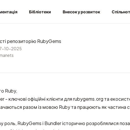
ментація
Бібліотеки
Внесок у розвиток
Спільно
сті репозиторію RubyGems
7-10-2025
rmanets
о Ruby,
r - ключові офіційні клієнти для rubygems.org та екосист
тачаються разом із мовою Ruby та працюють як частина 
 роль, RubyGems і Bundler історично розроблялися поза