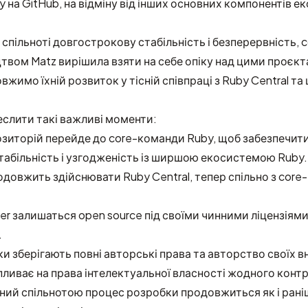
y на GitHub, на відміну від інших основних компонентів 
спільноті довгострокову стабільність і безперервність,
цтвом Matz вирішила взяти на себе опіку над цими проєкт
овжимо їхній розвиток у тісній співпраці з Ruby Central 
слити такі важливі моменти:
озиторій перейде до core-команди Ruby, щоб забезпечит
абільність і узгодженість із ширшою екосистемою Ruby.
довжить здійснювати Ruby Central, тепер спільно з cor
er залишаться open source під своїми чинними ліцензіями,
.
ки зберігають повні авторські права та авторство своїх вн
пливає на права інтелектуальної власності жодного конт
ний спільнотою процес розробки продовжиться як і раніш