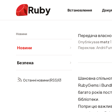
Ruby
Встановлення
Доку
Новини
Передача власно
Опублікував
matz
1
Новини
Переклав: Andrii Fu
Безпека
Шановна спільнот
Останні новини (RSS)
RubyGems і Bundle
багато років пос
бібліотеки.
Попри цю важливу