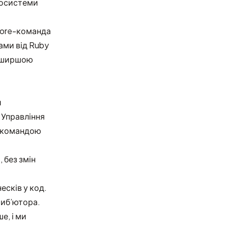
екосистеми
 core-команда
ами від Ruby
та ширшою
и
 Управління
e-командою
 без змін
есків у код.
риб’ютора.
е, і ми