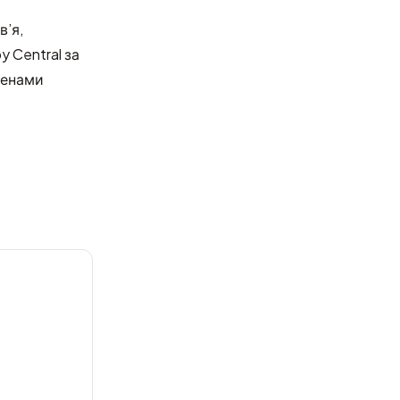
в’я,
 Central за
членами