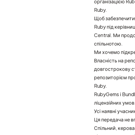
організацією Rub
Ruby.
Щоб забезпечити 
Ruby під керівни
Central. Ми прод
спільнотою.
Ми хочемо підкре
Власність на реп
довгострокову ст
репозиторієм про
Ruby.
RubyGems і Bundl
ліцензійних умов
Усі наявні учасни
Ця передача не в
Спільний, керова