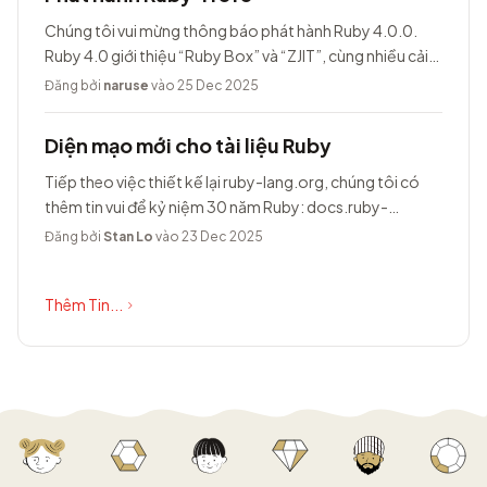
Chúng tôi vui mừng thông báo phát hành Ruby 4.0.0.
Ruby 4.0 giới thiệu “Ruby Box” và “ZJIT”, cùng nhiều cải
tiến khác.
Đăng bởi
naruse
vào 25 Dec 2025
Diện mạo mới cho tài liệu Ruby
Tiếp theo việc thiết kế lại ruby-lang.org, chúng tôi có
thêm tin vui để kỷ niệm 30 năm Ruby: docs.ruby-
lang.org có diện mạo hoàn toàn...
Đăng bởi
Stan Lo
vào 23 Dec 2025
Thêm Tin...