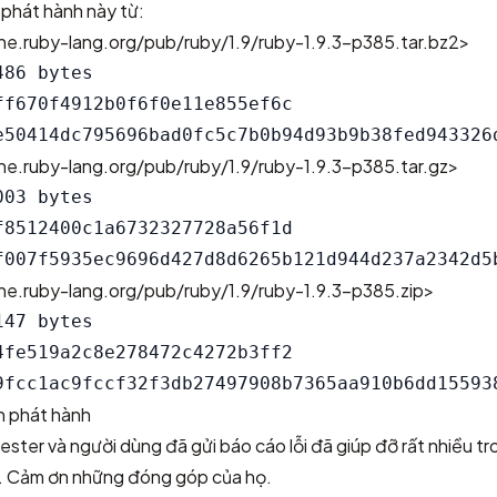
 phát hành này từ:
e.ruby-lang.org/pub/ruby/1.9/ruby-1.9.3-p385.tar.bz2>
86 bytes

ff670f4912b0f6f0e11e855ef6c

e.ruby-lang.org/pub/ruby/1.9/ruby-1.9.3-p385.tar.gz>
03 bytes

f8512400c1a6732327728a56f1d

e.ruby-lang.org/pub/ruby/1.9/ruby-1.9.3-p385.zip>
47 bytes

4fe519a2c8e278472c4272b3ff2

n phát hành
ester và người dùng đã gửi báo cáo lỗi đã giúp đỡ rất nhiều tr
. Cảm ơn những đóng góp của họ.