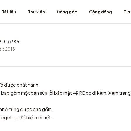
Tài liệu
Thư viện
Đóng góp
Cộng đồng
Tin
.9.3-p385
Feb 2013
ã được phát hành.
 bao gồm một bản sửa lỗi bảo mật về RDoc đi kèm. Xem
trang
i nhỏ cũng được bao gồm.
angeLog
để biết chi tiết.