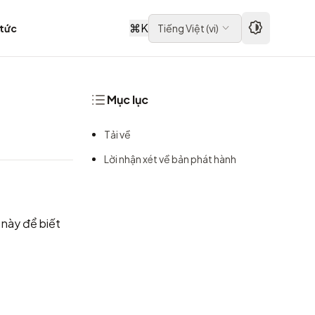
⌘
K
 tức
Tiếng Việt
(
vi
)
Mục lục
Tải về
Lời nhận xét về bản phát hành
 này
để biết