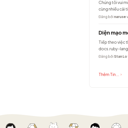
Chúng tôi vui m
cùng nhiều cải t
Đăng bởi
naruse
v
Diện mạo mớ
Tiếp theo việc t
docs.ruby-lang
Đăng bởi
Stan Lo
Thêm Tin...