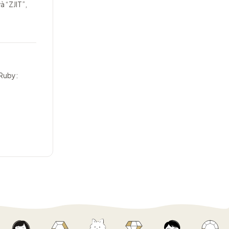
à “ZJIT”,
 Ruby: