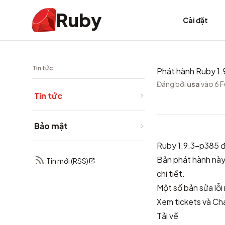
Ruby
Cài đặt
Tin tức
Phát hành Ruby 1
Đăng bởi
usa
vào 6 
Tin tức
Bảo mật
Ruby 1.9.3-p385 đ
Bản phát hành này
Tin mới (RSS)
chi tiết.
Một số bản sửa lỗ
Xem
tickets
và
Ch
Tải về