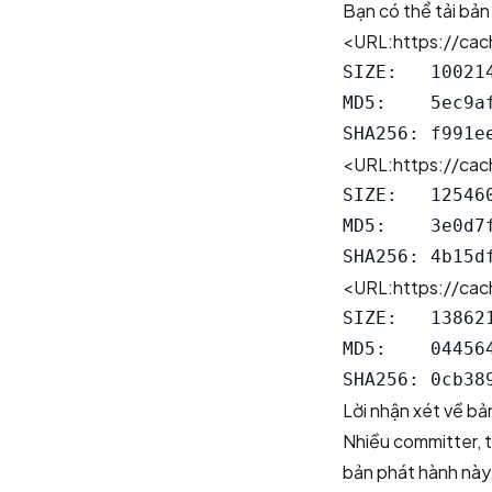
Bạn có thể tải bản
<URL:https://cach
SIZE:   100214
MD5:    5ec9a
<URL:https://cach
SIZE:   125460
MD5:    3e0d7
<URL:https://cach
SIZE:   138621
MD5:    04456
Lời nhận xét về bả
Nhiều committer, t
bản phát hành này