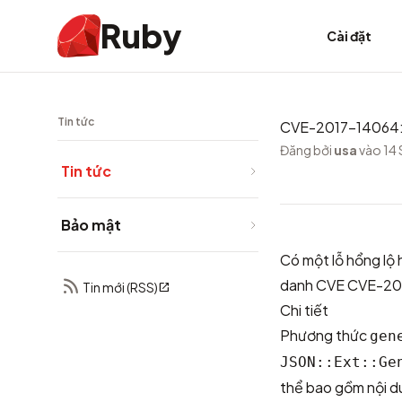
Ruby
Cài đặt
Tin tức
CVE-2017-14064: 
Đăng bởi
usa
vào 14 
Tin tức
Bảo mật
Có một lỗ hổng lộ
danh CVE
CVE-20
Tin mới (RSS)
Chi tiết
Phương thức
gen
JSON::Ext::Ge
thể bao gồm nội d