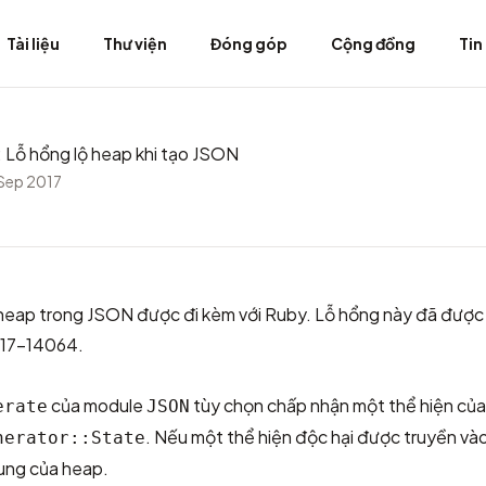
Tài liệu
Thư viện
Đóng góp
Cộng đồng
Tin
Lỗ hổng lộ heap khi tạo JSON
Sep 2017
 heap trong JSON được đi kèm với Ruby. Lỗ hổng này đã được
17-14064
.
của module
tùy chọn chấp nhận một thể hiện của
erate
JSON
. Nếu một thể hiện độc hại được truyền vào
nerator::State
ung của heap.