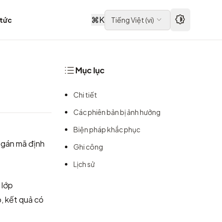
⌘
K
 tức
Tiếng Việt
(
vi
)
Mục lục
Chi tiết
Các phiên bản bị ảnh hưởng
Biện pháp khắc phục
 gán mã định
Ghi công
Lịch sử
 lớp
, kết quả có