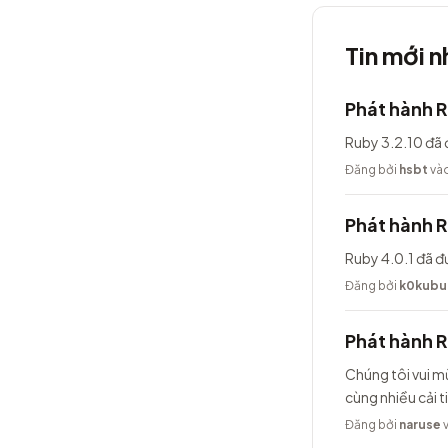
Tin mới n
Phát hành R
Ruby 3.2.10 đã 
Đăng bởi
hsbt
vào
Phát hành R
Ruby 4.0.1 đã đ
Đăng bởi
k0kubu
Phát hành 
Chúng tôi vui m
cùng nhiều cải t
Đăng bởi
naruse
v