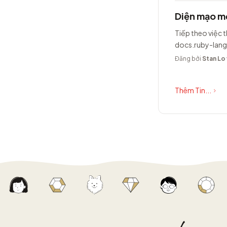
Diện mạo mớ
Tiếp theo việc t
docs.ruby-lang
Đăng bởi
Stan Lo
Thêm Tin...