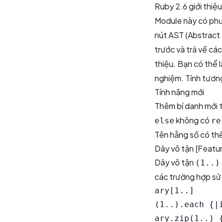
Ruby 2.6 giới thi
Module này có ph
nút AST (Abstract
trước và trả về cá
thiệu. Bạn có thể l
nghiệm. Tính tươn
Tính năng mới
Thêm bí danh mới
không có
else
re
Tên hằng số có thể
Dãy vô tận
[Featu
Dãy vô tận
(1..)
các trường hợp sử 
ary[1..]     
(1..).each {|