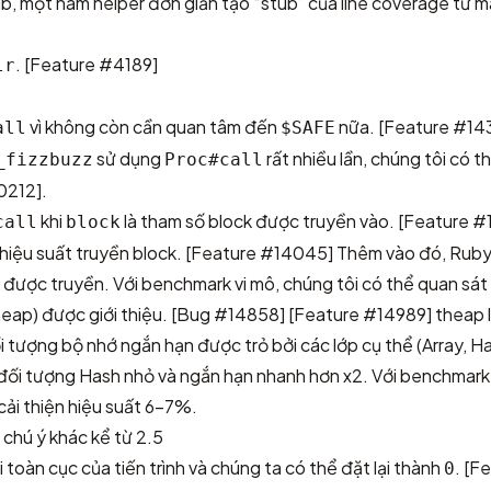
b, một hàm helper đơn giản tạo “stub” của line coverage từ 
.
[Feature #4189]
lr
vì không còn cần quan tâm đến
nữa.
[Feature #14
all
$SAFE
sử dụng
rất nhiều lần, chúng tôi có 
_fizzbuzz
Proc#call
0212]
.
khi
là tham số block được truyền vào.
[Feature #
call
block
 hiệu suất truyền block.
[Feature #14045]
Thêm vào đó, Ruby 
k được truyền. Với benchmark vi mô, chúng tôi có thể quan sát 
eap) được giới thiệu.
[Bug #14858]
[Feature #14989]
theap 
i tượng bộ nhớ ngắn hạn được trỏ bởi các lớp cụ thể (Array, H
o đối tượng Hash nhỏ và ngắn hạn nhanh hơn x2. Với benchmark
cải thiện hiệu suất 6-7%.
chú ý khác kể từ 2.5
i toàn cục của tiến trình và chúng ta có thể đặt lại thành
.
[Fe
0