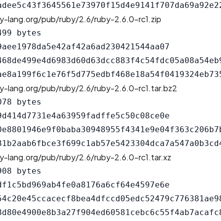
y-lang.org/pub/ruby/2.6/ruby-2.6.0-rc1.zip
99 bytes

9aee1978da5e42af42a6ad230421544aa07

468de499e4d6983d60d63dcc883f4c54fdc05a08a54eb9
y-lang.org/pub/ruby/2.6/ruby-2.6.0-rc1.tar.bz2
78 bytes

9d414d7731e4a63959fadffe5c50c08ce0e

0e8801946e9f0baba30948955f4341e9e04f363c206b7b
y-lang.org/pub/ruby/2.6/ruby-2.6.0-rc1.tar.xz
08 bytes

df1c5bd969ab4fe0a8176a6cf64e4597e6e

54c20e45ccacecf8bea4dfccd05edc52479c776381ae98