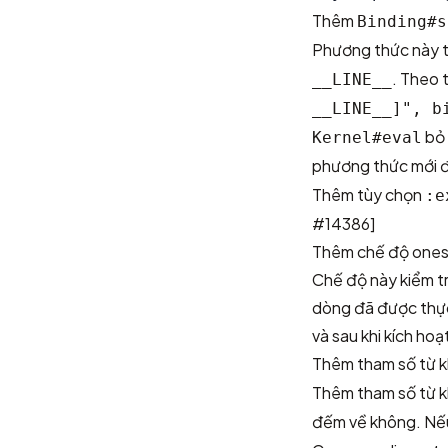
Thêm
Binding#s
Phương thức này tr
. Theo 
__LINE__
__LINE__]", b
bỏ 
Kernel#eval
phương thức mới đư
Thêm tùy chọn
:e
#14386]
Thêm chế độ one
Chế độ này kiểm tr
dòng đã được thực 
và sau khi kích hoạ
Thêm tham số từ 
Thêm tham số từ 
đếm về không. N