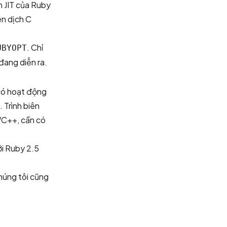
h JIT của Ruby
ên dịch C
. Chỉ
UBYOPT
 đang diễn ra.
 có hoạt động
 Trình biên
VC++, cần có
ới Ruby 2.5
húng tôi cũng