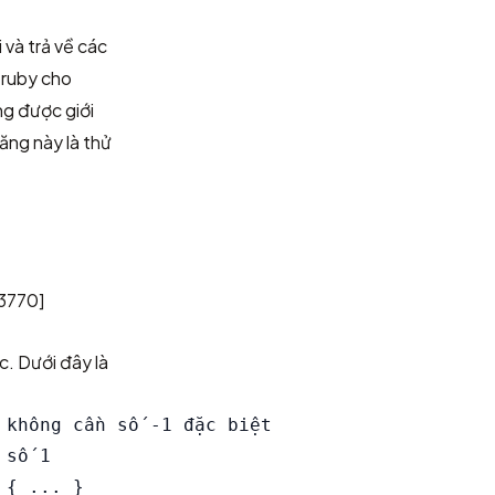
 và trả về các
 ruby cho
g được giới
năng này là thử
3770]
c. Dưới đây là
không cần số -1 đặc biệt

số 1
