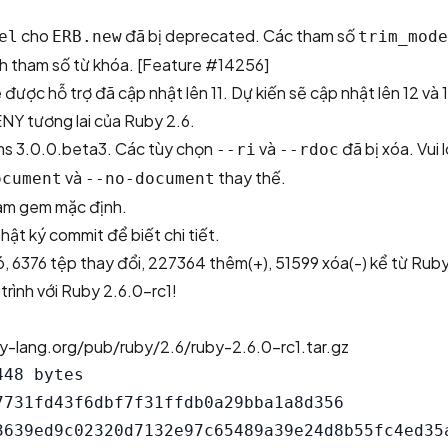
cho
đã bị deprecated. Các tham số
el
ERB.new
trim_mode
h tham số từ khóa.
[Feature #14256]
được hỗ trợ đã cập nhật lên 11. Dự kiến sẽ cập nhật lên 12 và 
NY tương lai của Ruby 2.6.
s 3.0.0.beta3. Các tùy chọn
và
đã bị xóa. Vui
--ri
--rdoc
và
thay thế.
ocument
--no-document
àm gem mặc định.
hật ký commit
để biết chi tiết.
ó,
6376 tệp thay đổi, 227364 thêm(+), 51599 xóa(-)
kể từ Ruby
trình với Ruby 2.6.0-rc1!
y-lang.org/pub/ruby/2.6/ruby-2.6.0-rc1.tar.gz
48 bytes

7731fd43f6dbf7f31ffdb0a29bba1a8d356

3639ed9c02320d7132e97c65489a39e24d8b55fc4ed35a