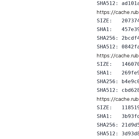
https://cache.rub
SIZE:   207374
SHA1:   457e3
SHA256: 2bcdf
https://cache.rub
SIZE:   146070
SHA1:   269fe
SHA256: b4e9c
https://cache.rub
SIZE:   118519
SHA1:   3b93f
SHA256: 21d9d