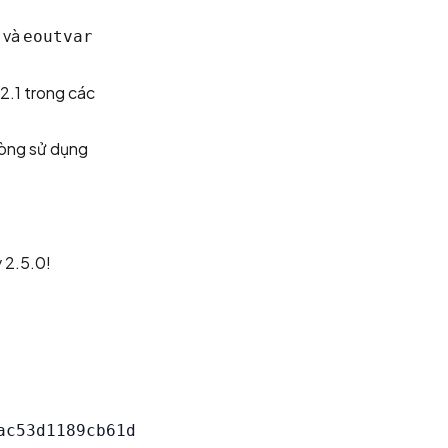
và
eoutvar
12.1 trong các
 lòng sử dụng
 2.5.0!
c53d1189cb61d
