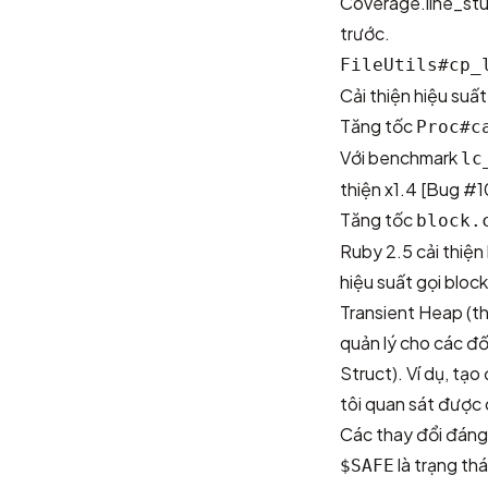
Coverage.line_stu
trước.
FileUtils#cp_
Cải thiện hiệu suất
Tăng tốc
Proc#c
Với benchmark
lc
thiện x1.4
[Bug #1
Tăng tốc
block.
Ruby 2.5 cải thiện
hiệu suất gọi bloc
Transient Heap (th
quản lý cho các đố
Struct). Ví dụ, tạ
tôi quan sát được 
Các thay đổi đáng 
là trạng thá
$SAFE