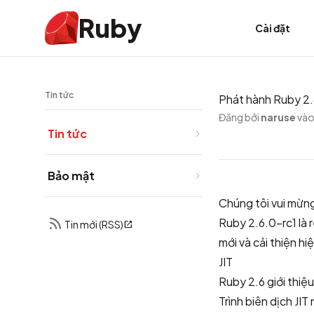
Ruby
Cài đặt
Tin tức
Phát hành Ruby 2.
Đăng bởi
naruse
vào
Tin tức
Bảo mật
Chúng tôi vui mừn
Ruby 2.6.0-rc1 là 
Tin mới (RSS)
mới và cải thiện hiệ
JIT
Ruby 2.6 giới thiệu
Trình biên dịch JI