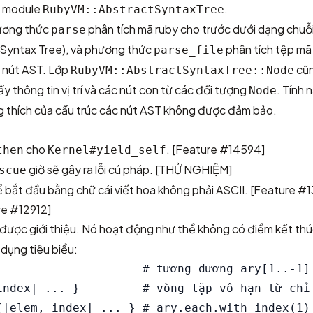
ệu module
.
RubyVM::AbstractSyntaxTree
ương thức
phân tích mã ruby cho trước dưới dạng chuỗi
parse
 Syntax Tree), và phương thức
phân tích tệp mã
parse_file
c nút AST. Lớp
cũn
RubyVM::AbstractSyntaxTree::Node
ấy thông tin vị trí và các nút con từ các đối tượng
. Tính 
Node
g thích của cấu trúc các nút AST không được đảm bảo.
cho
.
[Feature #14594]
then
Kernel#yield_self
giờ sẽ gây ra lỗi cú pháp. [THỬ NGHIỆM]
scue
 bắt đầu bằng chữ cái viết hoa không phải ASCII.
[Feature #1
re #12912]
được giới thiệu. Nó hoạt động như thể không có điểm kết thú
dụng tiêu biểu:
                     # tương đương ary[1..-1] 
index| ... }         # vòng lặp vô hạn từ chỉ 