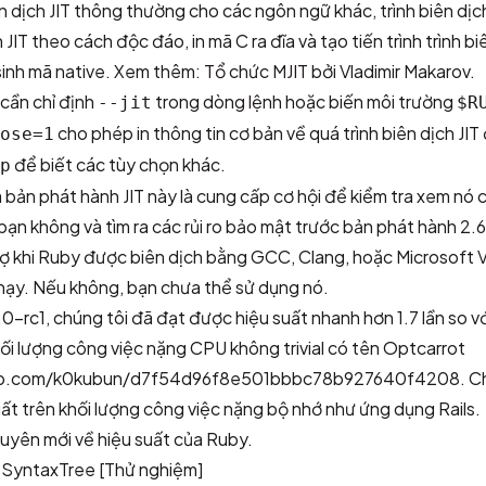
ên dịch JIT thông thường cho các ngôn ngữ khác, trình biên dịc
 JIT theo cách độc đáo, in mã C ra đĩa và tạo tiến trình trình bi
inh mã native. Xem thêm:
Tổ chức MJIT bởi Vladimir Makarov
.
cần chỉ định
trong dòng lệnh hoặc biến môi trường
--jit
$R
cho phép in thông tin cơ bản về quá trình biên dịch JIT
ose=1
để biết các tùy chọn khác.
p
 bản phát hành JIT này là cung cấp cơ hội để kiểm tra xem nó
bạn không và tìm ra các rủi ro bảo mật trước bản phát hành 2.6.
trợ khi Ruby được biên dịch bằng GCC, Clang, hoặc Microsoft 
chạy. Nếu không, bạn chưa thể sử dụng nó.
0-rc1, chúng tôi đã đạt được hiệu suất nhanh hơn 1.7 lần so v
i lượng công việc nặng CPU không trivial có tên Optcarrot
thub.com/k0kubun/d7f54d96f8e501bbbc78b927640f4208
. C
suất trên khối lượng công việc nặng bộ nhớ như ứng dụng Rails.
uyên mới về hiệu suất của Ruby.
SyntaxTree [Thử nghiệm]