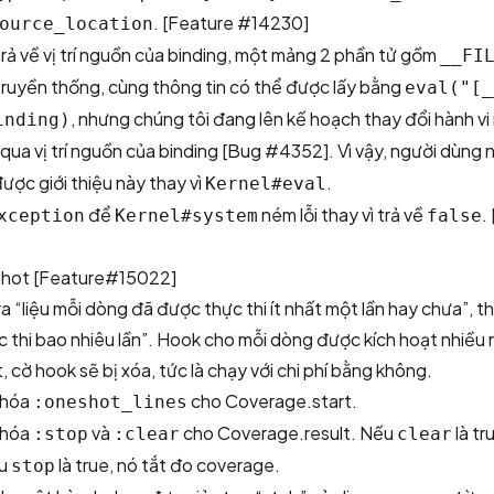
.
[Feature #14230]
ource_location
ả về vị trí nguồn của binding, một mảng 2 phần tử gồm
__FI
truyền thống, cùng thông tin có thể được lấy bằng
eval("[_
, nhưng chúng tôi đang lên kế hoạch thay đổi hành vi
inding)
qua vị trí nguồn của binding
[Bug #4352]
. Vì vậy, người dùng
ợc giới thiệu này thay vì
.
Kernel#eval
để
ném lỗi thay vì trả về
.
xception
Kernel#system
false
shot
[Feature#15022]
a “liệu mỗi dòng đã được thực thi ít nhất một lần hay chưa”, th
thi bao nhiêu lần”. Hook cho mỗi dòng được kích hoạt nhiều 
t, cờ hook sẽ bị xóa, tức là chạy với chi phí bằng không.
khóa
cho Coverage.start.
:oneshot_lines
khóa
và
cho Coverage.result. Nếu
là tr
:stop
:clear
clear
ếu
là true, nó tắt đo coverage.
stop