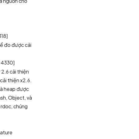
mã nguồn cho
318]
thể đo được cải
14330]
2.6 cải thiện
cải thiện x2.6.
là heap được
ash, Object, và
 rdoc, chúng
ature