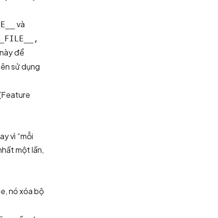
và
LE__
_FILE__,
 này để
 nên sử dụng
[Feature
ay vì “mỗi
nhất một lần,
ue, nó xóa bộ