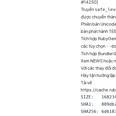
#14250]
Truyền
safe_lev
được chuyển thàn
Phiên bản Unicode 
bản phát hành TEE
Tích hợp RubyGem
các tùy chọn
--d
Tích hợp
Bundler
l
Xem
NEWS
hoặc
n
Với các thay đổi đ
Hãy tận hưởng lập 
Tải về
https://cache.rub
SIZE:   168234
SHA1:   889db
SHA256: 6d618