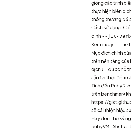
giống các trình bi
thực hiện biên dịch
thông thường để s
Cách sử dụng: Chỉ 
định
--jit-verb
Xem
ruby --hel
Mục đích chính của
trên nền tảng của 
dịch JIT được hỗ 
sẵn tại thời điểm 
Tính đến Ruby 2.6.
trên benchmark khố
https://gist.gi
sẽ cải thiện hiệu 
Hãy đón chờ kỷ ng
RubyVM::Abstract