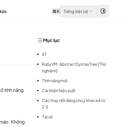
⌘
K
 tức
Tiếng Việt
(
vi
)
Mục lục
JIT
RubyVM::AbstractSyntaxTree [Thử
nghiệm]
Tính năng mới
số tính năng
Cải thiện hiệu suất
Các thay đổi đáng chú ý khác kể từ
2.5
Tải về
by nào. Không