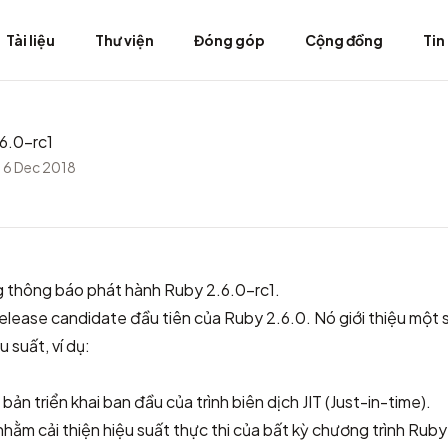
Tài liệu
Thư viện
Đóng góp
Cộng đồng
Tin
6.0-rc1
 6 Dec 2018
g thông báo phát hành Ruby 2.6.0-rc1.
release candidate đầu tiên của Ruby 2.6.0. Nó giới thiệu một 
u suất, ví dụ:
 bản triển khai ban đầu của trình biên dịch JIT (Just-in-time).
T nhằm cải thiện hiệu suất thực thi của bất kỳ chương trình Ru