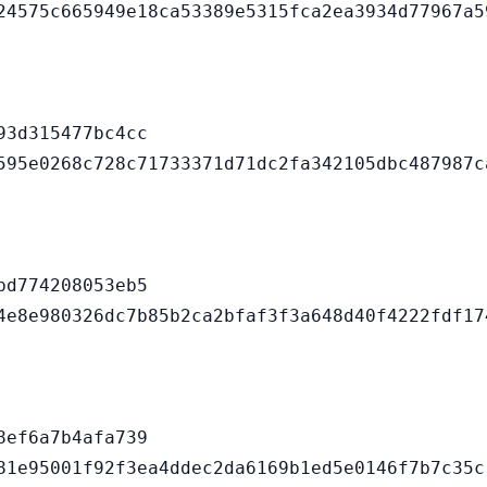
3d315477bc4cc

d774208053eb5

ef6a7b4afa739
