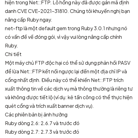
hiện trong Net::FTP. Lỗ hổng này đã được gán mã định
danh CVE
CVE-2021-31810
. Chúng tôi khuyến nghị bạn
nâng cấp Ruby ngay.
net-ftp là một default gem trong Ruby 3.0.1 nhưng nó
có vấn đề về đóng gói, vì vậy vui lòng nâng cấp chính
Ruby.
Chi tiết
Một máy chủ FTP độc hại có thể sử dụng phản hồi PASV
để lừa Net::FTP kết nối ngược lại đến một địa chỉ IP và
cổng nhất định. Điều này có thể khiến Net::FTP trích
xuất thông tin về các dịch vụ mà thông thường là riêng tư
và không được tiết lộ (ví dụ: kẻ tấn công có thể thực hiện
quét cổng và trích xuất banner dịch vụ).
Các phiên bản bị ảnh hưởng
Ruby dòng 2.6: 2.6.7 và trước đó
Ruby dòng 2.7: 2.7.3 và trước đó