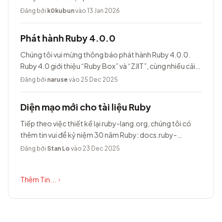
Đăng bởi
k0kubun
vào 13 Jan 2026
Phát hành Ruby 4.0.0
Chúng tôi vui mừng thông báo phát hành Ruby 4.0.0.
Ruby 4.0 giới thiệu “Ruby Box” và “ZJIT”, cùng nhiều cải
tiến khác.
Đăng bởi
naruse
vào 25 Dec 2025
Diện mạo mới cho tài liệu Ruby
Tiếp theo việc thiết kế lại ruby-lang.org, chúng tôi có
thêm tin vui để kỷ niệm 30 năm Ruby: docs.ruby-
lang.org có diện mạo hoàn toàn...
Đăng bởi
Stan Lo
vào 23 Dec 2025
Thêm Tin...