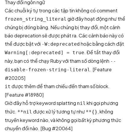
Thay đổi ngôn ngữ
Các chuỗi ký tự trong các tập tin không có comment
giờ đây hoạt động như thể
frozen_string_literal
chúng bị đóng băng. Nếu chúng bị thay đổi, một cảnh
báo deprecation sẽ được phát ra. Các cảnh báo này có
thể được bật với
hoặc bằng cách đặt
-W:deprecated
. Để tắt thay đổi
Warning[:deprecated] = true
này, bạn có thể chạy Ruby với tham số dòng lệnh
--
. [
Feature
disable-frozen-string-literal
#20205
]
được thêm để tham chiếu đến tham số block.
it
[
Feature #18980
]
Giờ đây hỗ trợ keyword splatting
khi gọi phương
nil
thức.
được xử lý tương tự như
, không
**nil
**{}
truyền keyword nào, và không gọi bất kỳ phương thức
chuyển đổi nào. [
Bug #20064
]