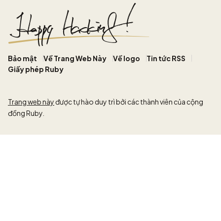
Bảo mật
Về Trang Web Này
Về logo
Tin tức RSS
Giấy phép Ruby
Trang web này
được tự hào duy trì bởi các thành viên của cộng
đồng Ruby.