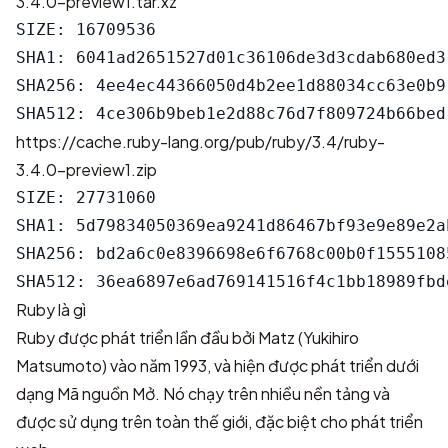
3.4.0-preview1.tar.xz
SIZE: 16709536

SHA1: 6041ad2651527d01c36106de3d3cdab680ed31
SHA256: 4ee4ec44366050d4b2ee1d88034cc63e0b9
https://cache.ruby-lang.org/pub/ruby/3.4/ruby-
3.4.0-preview1.zip
SIZE: 27731060

SHA1: 5d79834050369ea9241d86467bf93e9e89e2ab
SHA256: bd2a6c0e8396698e6f6768c00b0f1555108
Ruby là gì
Ruby được phát triển lần đầu bởi Matz (Yukihiro
Matsumoto) vào năm 1993, và hiện được phát triển dưới
dạng Mã nguồn Mở. Nó chạy trên nhiều nền tảng và
được sử dụng trên toàn thế giới, đặc biệt cho phát triển