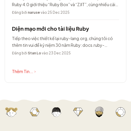
Ruby 4.0 giới thiệu “Ruby Box” và “ZJIT”, cùng nhiều cải
tiến khác.
Đăng bởi
naruse
vào 25 Dec 2025
Diện mạo mới cho tài liệu Ruby
Tiếp theo việc thiết kế lại ruby-lang.org, chúng tôi có
thêm tin vui để kỷ niệm 30 năm Ruby: docs.ruby-
lang.org có diện mạo hoàn toàn...
Đăng bởi
Stan Lo
vào 23 Dec 2025
Thêm Tin...