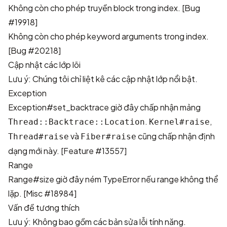
Không còn cho phép truyền block trong index. [
Bug
#19918
]
Không còn cho phép keyword arguments trong index.
[
Bug #20218
]
Cập nhật các lớp lõi
Lưu ý: Chúng tôi chỉ liệt kê các cập nhật lớp nổi bật.
Exception
Exception#set_backtrace giờ đây chấp nhận mảng
.
,
Thread::Backtrace::Location
Kernel#raise
và
cũng chấp nhận định
Thread#raise
Fiber#raise
dạng mới này. [
Feature #13557
]
Range
Range#size giờ đây ném TypeError nếu range không thể
lặp. [
Misc #18984
]
Vấn đề tương thích
Lưu ý: Không bao gồm các bản sửa lỗi tính năng.