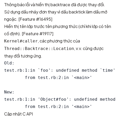
Thông báo lỗi và hiển thị backtrace đã được thay đổi.
Sử dụng dấu nháy đơn thay vì dấu backtick làm dấu mở
ngoặc. [
Feature #16495
]
Hiển thị tên lớp trước tên phương thức (chỉ khi lớp có tên
cố định). [
Feature #19117
]
, các phương thức của
Kernel#caller
, v.v. cũng được
Thread::Backtrace::Location
thay đổi tương ứng.
Old:

test.rb:1:in `foo': undefined method `time'
        from test.rb:2:in `<main>'

New:

test.rb:1:in 'Object#foo': undefined method
Cập nhật C API