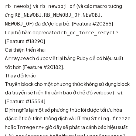
và
(và các macro tương
rb_newobj
rb_newobj_of
ứng
,
,
,
RB_NEWOBJ
RB_NEWOBJ_OF
NEWOBJ
) đã được loại bỏ. [
Feature #20265
]
NEWOBJ_OF
Loại bỏ hàm deprecated
.
rb_gc_force_recycle
[
Feature #18290
]
Cải thiện triển khai
được viết lại bằng Ruby để có hiệu suất
Array#each
tốt hơn [
Feature #20182
].
Thay đổi khác
Truyền block cho một phương thức không sử dụng block
đã truyền sẽ hiển thị cảnh báo ở chế độ verbose (
).
-w
[
Feature #15554
]
Định nghĩa lại một số phương thức lõi được tối ưu hóa
đặc biệt bởi trình thông dịch và JIT như
String.freeze
hoặc
giờ đây sẽ phát ra cảnh báo hiệu suất
Integer#+
(
hoặc