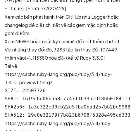
-W:performance
Warning[:performance]
). [
Feature #20429
]
= true
Xem các bản phát hành trên GitHub như
Logger
hoặc
changelog để biết chi tiết về các gem mặc định hoặc
gem đi kèm.
Xem
NEWS
hoặc
nhật ký commit
để biết thêm chi tiết.
Với những thay đổi đó,
3283 tập tin thay đổi, 107449
thêm vào(+), 115380 xóa đi(-)
kể từ Ruby 3.3.0!
Tải về
https://cache.ruby-lang.org/pub/ruby/3.4/ruby-
3.4.0-preview1.tar.gz
SIZE: 22507726

SHA1: 1619cbe06b5a8c774711b3351d18bb0f84f1d0
SHA256: 1a3c322e90cb22e5fba0b5d257bb2be9988
https://cache.ruby-lang.org/pub/ruby/3.4/ruby-