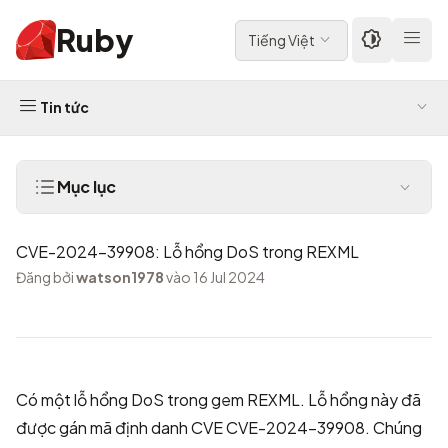
Ruby
Tiếng Việt
Tin tức
Mục lục
CVE-2024-39908: Lỗ hổng DoS trong REXML
Đăng bởi
watson1978
vào 16 Jul 2024
Có một lỗ hổng DoS trong gem REXML. Lỗ hổng này đã
được gán mã định danh CVE
CVE-2024-39908
. Chúng