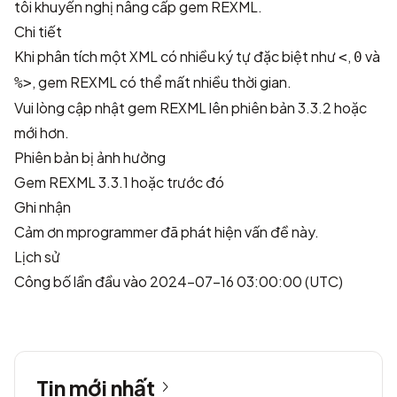
tôi khuyến nghị nâng cấp gem REXML.
Chi tiết
Khi phân tích một XML có nhiều ký tự đặc biệt như
,
và
<
0
, gem REXML có thể mất nhiều thời gian.
%>
Vui lòng cập nhật gem REXML lên phiên bản 3.3.2 hoặc
mới hơn.
Phiên bản bị ảnh hưởng
Gem REXML 3.3.1 hoặc trước đó
Ghi nhận
Cảm ơn
mprogrammer
đã phát hiện vấn đề này.
Lịch sử
Công bố lần đầu vào 2024-07-16 03:00:00 (UTC)
Tin mới nhất