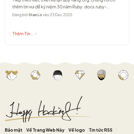
thêm tin vui để kỷ niệm 30 năm Ruby: docs.ruby-
lang.org có diện mạo hoàn toàn...
Đăng bởi
Stan Lo
vào 23 Dec 2025
Thêm Tin...
Bảo mật
Về Trang Web Này
Về logo
Tin tức RSS