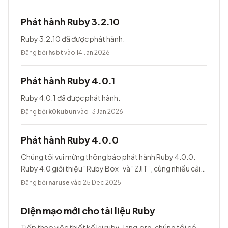
Phát hành Ruby 3.2.10
Ruby 3.2.10 đã được phát hành.
Đăng bởi
hsbt
vào 14 Jan 2026
Phát hành Ruby 4.0.1
Ruby 4.0.1 đã được phát hành.
Đăng bởi
k0kubun
vào 13 Jan 2026
Phát hành Ruby 4.0.0
Chúng tôi vui mừng thông báo phát hành Ruby 4.0.0.
Ruby 4.0 giới thiệu “Ruby Box” và “ZJIT”, cùng nhiều cải
tiến khác.
Đăng bởi
naruse
vào 25 Dec 2025
Diện mạo mới cho tài liệu Ruby
Tiếp theo việc thiết kế lại ruby-lang.org, chúng tôi có