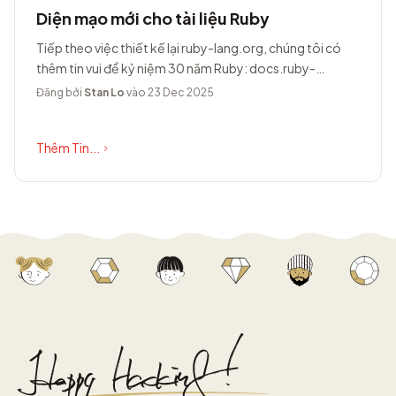
Diện mạo mới cho tài liệu Ruby
Tiếp theo việc thiết kế lại ruby-lang.org, chúng tôi có
thêm tin vui để kỷ niệm 30 năm Ruby: docs.ruby-
lang.org có diện mạo hoàn toàn...
Đăng bởi
Stan Lo
vào 23 Dec 2025
Thêm Tin...