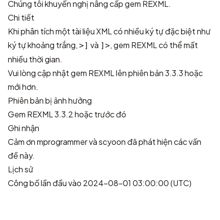
Chúng tôi khuyến nghị nâng cấp gem REXML.
Chi tiết
Khi phân tích một tài liệu XML có nhiều ký tự đặc biệt như
ký tự khoảng trắng,
và
, gem REXML có thể mất
>]
]>
nhiều thời gian.
Vui lòng cập nhật gem REXML lên phiên bản 3.3.3 hoặc
mới hơn.
Phiên bản bị ảnh hưởng
Gem REXML 3.3.2 hoặc trước đó
Ghi nhận
Cảm ơn
mprogrammer
và
scyoon
đã phát hiện các vấn
đề này.
Lịch sử
Công bố lần đầu vào 2024-08-01 03:00:00 (UTC)