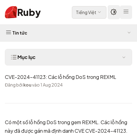
Ruby
Tiếng Việt
Tin tức
Mục lục
CVE-2024-41123: Các lỗ hổng DoS trong REXML
Đăng bởi
kou
vào 1 Aug 2024
Có một số lỗ hổng DoS trong gem REXML. Các lỗ hổng
này đã được gán mã định danh CVE
CVE-2024-41123
.