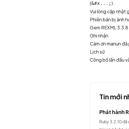
(
).
&#x...;
Vui lòng cập nhật
Phiên bản bị ảnh 
Gem REXML 3.3.8 h
Ghi nhận
Cảm ơn
manun
đã 
Lịch sử
Công bố lần đầu 
Tin mới n
Phát hành R
Ruby 3.2.10 đã 