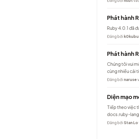
Đăng bởi
hsbt
vào
Phát hành R
Ruby 4.0.1 đã đ
Đăng bởi
k0kubu
Phát hành 
Chúng tôi vui m
cùng nhiều cải t
Đăng bởi
naruse
v
Diện mạo mớ
Tiếp theo việc t
docs.ruby-lang
Đăng bởi
Stan Lo