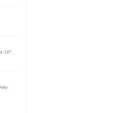
à “ZJIT”,
 Ruby: