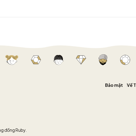
Bảo mật
Về 
ộng đồng Ruby.