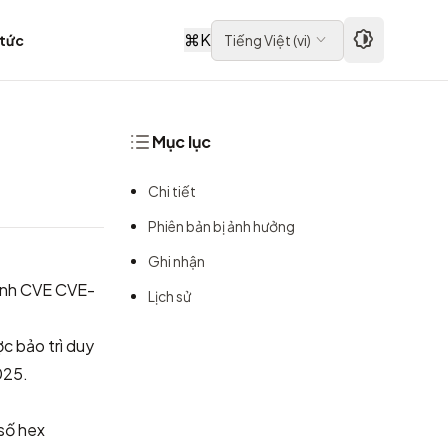
⌘
K
 tức
Tiếng Việt
(
vi
)
Mục lục
Chi tiết
Phiên bản bị ảnh hưởng
Ghi nhận
anh CVE
CVE-
Lịch sử
c bảo trì duy
025.
số hex