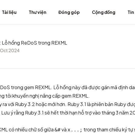
Tài liệu
Thư viện
Đóng góp
Cộng đồng
Tin
 Lỗ hổng ReDoS trong REXML
 Oct 2024
eDoS trong gem REXML. Lỗ hổng này đã được gán mã định d
ng tôi khuyến nghị nâng cấp gem REXML.
 ra với Ruby 3.2 hoặc mới hơn. Ruby 3.1 là phiên bản Ruby đượ
 Lưu ý rằng Ruby 3.1 sẽ hết thời hạn hỗ trợ vào tháng 3 năm 2
XML có nhiều chữ số giữa
và
trong tham chiếu ký tự 
&#
x...;