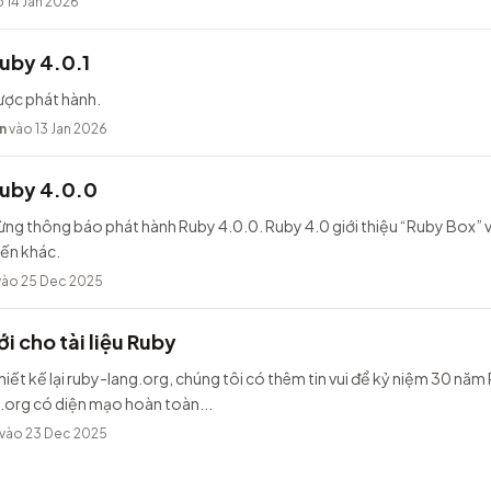
 14 Jan 2026
uby 4.0.1
ược phát hành.
n
vào 13 Jan 2026
Ruby 4.0.0
ừng thông báo phát hành Ruby 4.0.0. Ruby 4.0 giới thiệu “Ruby Box” v
iến khác.
ào 25 Dec 2025
i cho tài liệu Ruby
hiết kế lại ruby-lang.org, chúng tôi có thêm tin vui để kỷ niệm 30 năm
.org có diện mạo hoàn toàn...
vào 23 Dec 2025