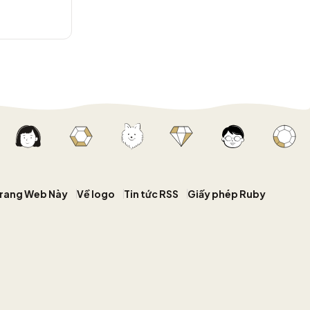
Trang Web Này
Về logo
Tin tức RSS
Giấy phép Ruby