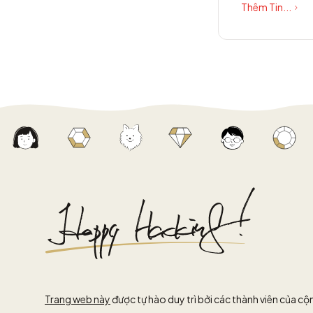
Thêm Tin...
Trang web này
được tự hào duy trì bởi các thành viên của c