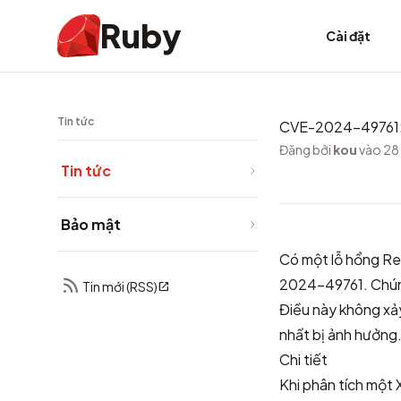
Ruby
Cài đặt
Tin tức
CVE-2024-49761:
Đăng bởi
kou
vào 28
Tin tức
Bảo mật
Có một lỗ hổng R
2024-49761
. Chú
Tin mới (RSS)
Điều này không xảy
nhất bị ảnh hưởng.
Chi tiết
Khi phân tích một 