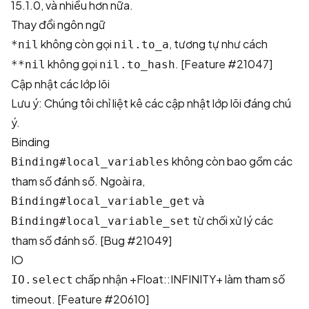
15.1.0, và nhiều hơn nữa.
Thay đổi ngôn ngữ
không còn gọi
, tương tự như cách
*nil
nil.to_a
không gọi
. [
Feature #21047
]
**nil
nil.to_hash
Cập nhật các lớp lõi
Lưu ý: Chúng tôi chỉ liệt kê các cập nhật lớp lõi đáng chú
ý.
Binding
không còn bao gồm các
Binding#local_variables
tham số đánh số. Ngoài ra,
và
Binding#local_variable_get
từ chối xử lý các
Binding#local_variable_set
tham số đánh số. [
Bug #21049
]
IO
chấp nhận +Float::INFINITY+ làm tham số
IO.select
timeout. [
Feature #20610
]