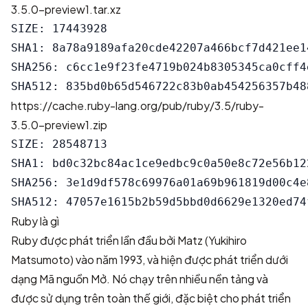
3.5.0-preview1.tar.xz
SIZE: 17443928

SHA1: 8a78a9189afa20cde42207a466bcf7d421ee14
SHA256: c6cc1e9f23fe4719b024b8305345ca0cff4
https://cache.ruby-lang.org/pub/ruby/3.5/ruby-
3.5.0-preview1.zip
SIZE: 28548713

SHA1: bd0c32bc84ac1ce9edbc9c0a50e8c72e56b122
SHA256: 3e1d9df578c69976a01a69b961819d00c4e
Ruby là gì
Ruby được phát triển lần đầu bởi Matz (Yukihiro
Matsumoto) vào năm 1993, và hiện được phát triển dưới
dạng Mã nguồn Mở. Nó chạy trên nhiều nền tảng và
được sử dụng trên toàn thế giới, đặc biệt cho phát triển