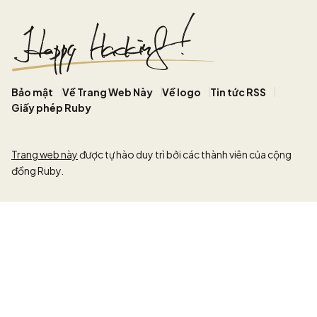
Bảo mật
Về Trang Web Này
Về logo
Tin tức RSS
Giấy phép Ruby
Trang web này
được tự hào duy trì bởi các thành viên của cộng
đồng Ruby.