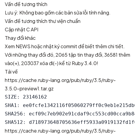
Vấn đề tương thích
Lưu ý: Không bao gồm các bản sửa lỗi tính năng.
Vấn đề tương thích thư viện chuẩn
Cập nhật C API
Thay đổi khác
Xem
NEWS
hoặc
nhật ký commit
để biết thêm chi tiết.
Với những thay đổi đó,
2065 tập tin thay đổi, 36581 thêm
vào(+), 203037 xóa đi(-)
kể từ Ruby 3.4.0!
Tải về
https://cache.ruby-lang.org/pub/ruby/3.5/ruby-
3.5.0-preview1.tar.gz
SIZE: 23146162

SHA1: ee0fcfe1342116f05060279ff0c9eb1e215db0
SHA256: ecf09c7eb902e91cdaf9cc553cd00cca9b8
https://cache.ruby-lang.org/pub/ruby/3.5/ruby-