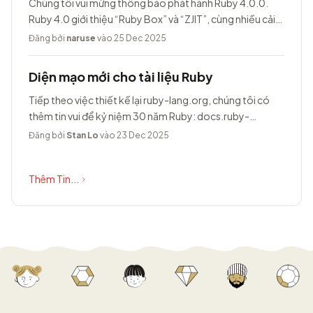
Chúng tôi vui mừng thông báo phát hành Ruby 4.0.0.
Ruby 4.0 giới thiệu “Ruby Box” và “ZJIT”, cùng nhiều cải
tiến khác.
Đăng bởi
naruse
vào 25 Dec 2025
Diện mạo mới cho tài liệu Ruby
Tiếp theo việc thiết kế lại ruby-lang.org, chúng tôi có
thêm tin vui để kỷ niệm 30 năm Ruby: docs.ruby-
lang.org có diện mạo hoàn toàn...
Đăng bởi
Stan Lo
vào 23 Dec 2025
Thêm Tin...