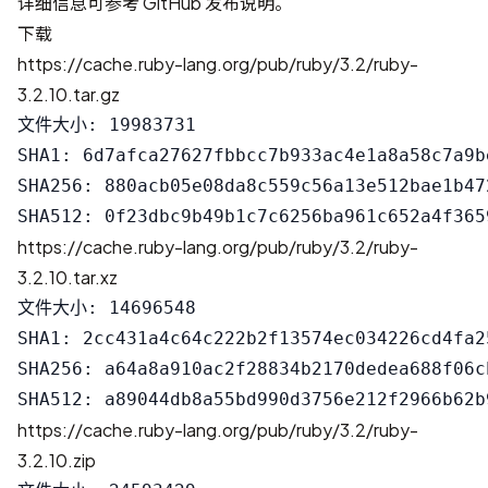
详细信息可参考
GitHub 发布说明
。
下载
https://cache.ruby-lang.org/pub/ruby/3.2/ruby-
3.2.10.tar.gz
文件大小: 19983731

SHA1: 6d7afca27627fbbcc7b933ac4e1a8a58c7a9be
SHA256: 880acb05e08da8c559c56a13e512bae1b47
https://cache.ruby-lang.org/pub/ruby/3.2/ruby-
3.2.10.tar.xz
文件大小: 14696548

SHA1: 2cc431a4c64c222b2f13574ec034226cd4fa25
SHA256: a64a8a910ac2f28834b2170dedea688f06c
https://cache.ruby-lang.org/pub/ruby/3.2/ruby-
3.2.10.zip