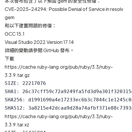
本次發布包含了以下預設 gem 的安全性修復：
CVE-2025-24294: Possible Denial of Service in resolv
gem
和以下建置問題的修復：
GCC 15.1
Visual Studio 2022 Version 17.14
詳細的變動請參閱
GitHub 發布
。
下載
https://cache.ruby-lang.org/pub/ruby/3.3/ruby-
3.3.9.tar.gz
SIZE: 22217076

SHA1: 26c37cff59c72a9249fa5fd3d9a301f320315e
SHA256: d1991690a4e17233ec6b3c7844c1e1245c0
https://cache.ruby-lang.org/pub/ruby/3.3/ruby-
3.3.9.tar.xz