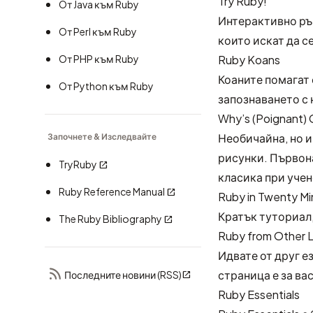
Try Ruby!
Oт Java към Ruby
Интерактивно рък
Oт Perl към Ruby
които искат да се
Oт PHP към Ruby
Ruby Koans
Коаните помагат 
Oт Python към Ruby
запознаването с 
Why’s (Poignant) 
Необичайна, но и
Започнете & Изследвайте
рисунки. Първон
TryRuby
класика при учен
Ruby Reference Manual
Ruby in Twenty Mi
Кратък туториал,
The Ruby Bibliography
Ruby from Other 
Идвате от друг ез
страница е за вас
Последните новини (RSS)
Ruby Essentials