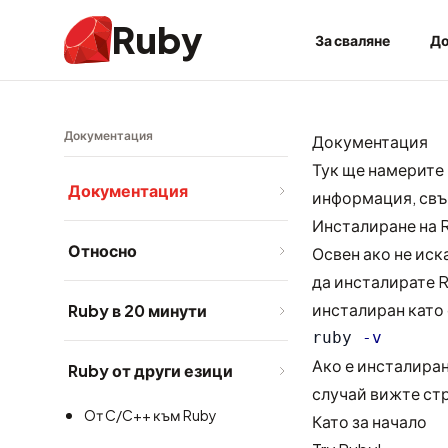
Ruby
За сваляне
До
Документация
Документация
Тук ще намерите
Документация
информация, свъ
Инсталиране на 
Относно
Освен ако не иск
да инсталирате R
инсталиран като
Ruby в 20 минути
ruby 
-v
Ако е инсталиран
Ruby от други езици
случай вижте
ст
Oт C/C++ към Ruby
Като за начало