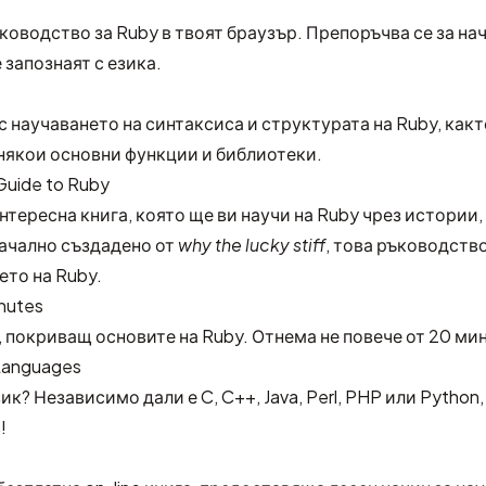
оводство за Ruby в твоят браузър. Препоръчва се за на
 запознаят с езика.
с научаването на синтаксиса и структурата на Ruby, какт
някои основни функции и библиотеки.
Guide to Ruby
нтересна книга, която ще ви научи на Ruby чрез истории,
ачално създадено от
why the lucky stiff
, това ръководств
ето на Ruby.
nutes
 покриващ основите на Ruby. Отнема не повече от 20 ми
Languages
ик? Независимо дали е C, C++, Java, Perl, PHP или Python,
!