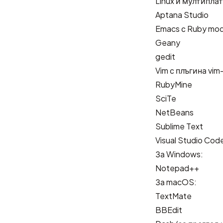
Linux и мултипл
Aptana Studio
Emacs
с
Ruby mo
Geany
gedit
Vim
с плъгина
vim
RubyMine
SciTe
NetBeans
Sublime Text
Visual Studio Cod
За Windows:
Notepad++
За macOS:
TextMate
BBEdit