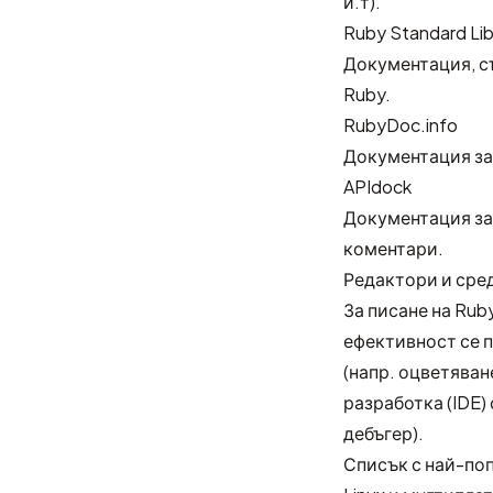
и.т).
Ruby Standard Li
Документация, с
Ruby.
RubyDoc.info
Документация за 
APIdock
Документация за 
коментари.
Редактори и сре
За писане на Rub
ефективност се 
(напр. оцветяван
разработка (IDE)
дебъгер).
Списък с най-по