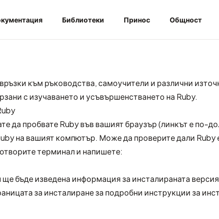
кументация
Библиотеки
Принос
Общност
 връзки към ръководства, самоучители и различни източ
рзани с изучаването и усъвършенстването на Ruby.
Ruby
ате да пробвате Ruby във вашият браузър (линкът е по-до
uby на вашият компютър. Може да проверите дали Ruby 
 отворите терминал и напишете:
 ще бъде изведена информация за инсталираната версия
раницата за инсталиране
за подробни инструкции за инс