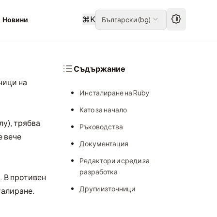
⌘
K
Новини
Български
(
bg
)
Съдържание
ници на
Инсталиране на Ruby
Като за начало
лу), трябва
Ръководства
е вече
Документация
Редактори и среди за
разработка
. В противен
Други източници
талиране.