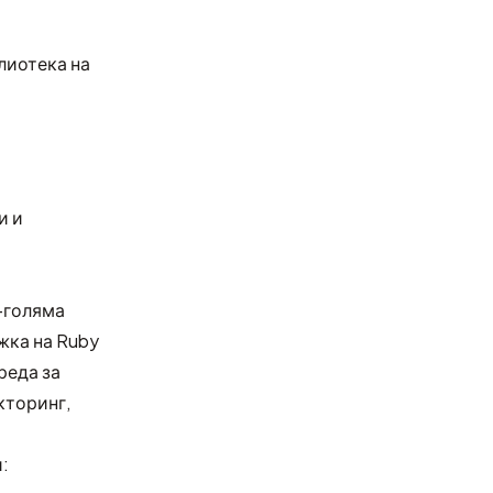
лиотека на
и и
о-голяма
жка на Ruby
реда за
кторинг,
: