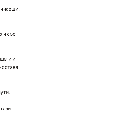
чинаещи,
о и със
 шеги и
о остава
нути.
 тази