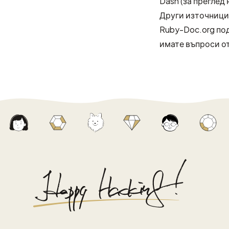
Dash
(за преглед
Други източници
Ruby-Doc.org
под
имате въпроси о