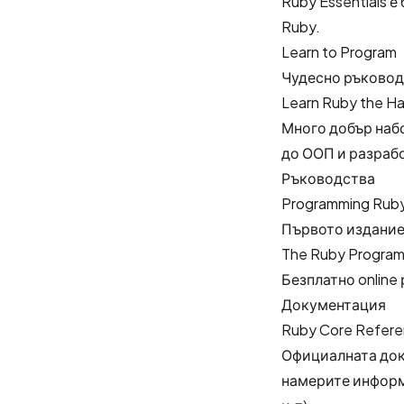
Ruby Essentials е
Ruby.
Learn to Program
Чудесно ръководс
Learn Ruby the H
Много добър набо
до ООП и разраб
Ръководства
Programming Rub
Първото издание
The Ruby Program
Безплатно online
Документация
Ruby Core Refer
Официалната док
намерите информа