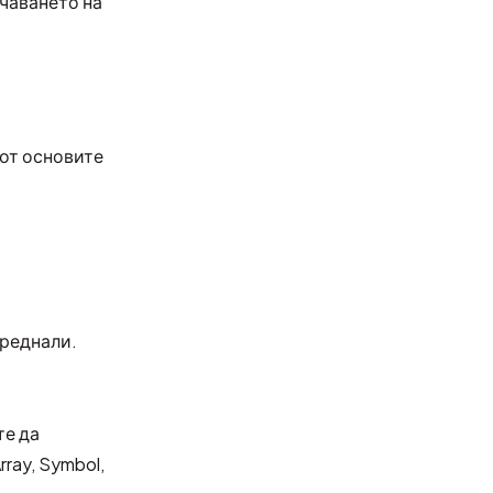
учаването на
 от основите
преднали.
те да
ray, Symbol,