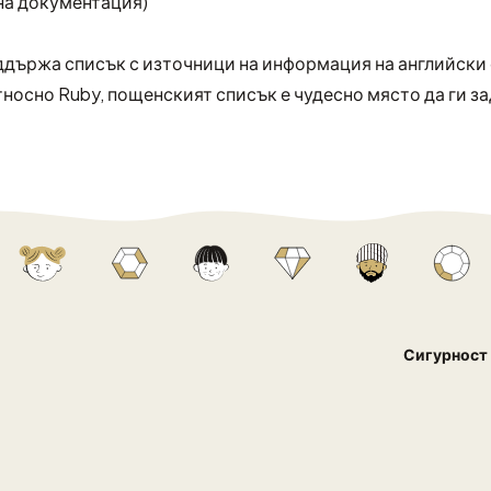
 на документация)
държа списък с източници на информация на английски 
тносно Ruby,
пощенският списък
е чудесно място да ги з
Сигурност