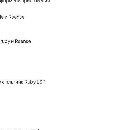
атформени приложения:
de
и
Rsense
-ruby
и
Rsense
e
с плъгина
Ruby LSP