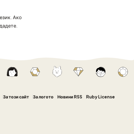
език. Ако
ададете.
За този сайт
За логото
Новини RSS
Ruby License