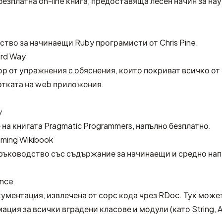
 безплатна on-line книга, предоставяща лесен начин за на
тво за начинаещи Ruby програмисти от Chris Pine.
ard Way
р от упражнения с обяснения, които покриват всичко от
отката на web приложения.
y
 на книгата
Pragmatic Programmers
, напълно безплатно.
ming Wikibook
 ръководство със съдържание за начинаещи и средно на
ence
ументация, извлечена от сорс кода чрез
RDoc
. Тук може
ция за всички вградени класове и модули (като String, Ar