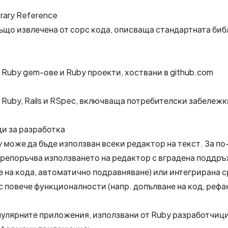
brary Reference
ъщо извлечена от сорс кода, описваща стандартната биб
Ruby gem-ове и Ruby проекти, хоствани в github.com
Ruby, Rails и RSpec, включваща потребителски забележк
ди за разработка
y може да бъде използван всеки редактор на текст. За п
препоръчва използването на редактор с вградена поддръ
е на кода, автоматично подравняване) или интегрирана с
 с повече функционалности (напр. допълване на код, рефа
пулярните приложения, използвани от Ruby разработчици