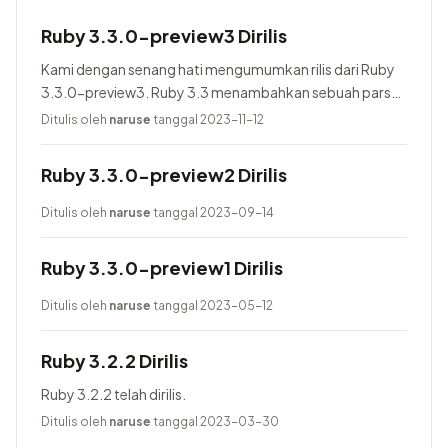
Ruby 3.3.0-preview3 Dirilis
Kami dengan senang hati mengumumkan rilis dari Ruby
3.3.0-preview3. Ruby 3.3 menambahkan sebuah parser
baru yang bernama Prism, menggunakan Lrama sebagai
Ditulis oleh
naruse
tanggal 2023-11-12
parser generator, menambahkan pure-Ruby...
Ruby 3.3.0-preview2 Dirilis
Ditulis oleh
naruse
tanggal 2023-09-14
Ruby 3.3.0-preview1 Dirilis
Ditulis oleh
naruse
tanggal 2023-05-12
Ruby 3.2.2 Dirilis
Ruby 3.2.2 telah dirilis.
Ditulis oleh
naruse
tanggal 2023-03-30