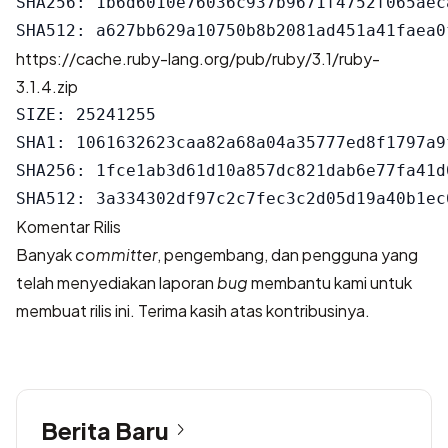
SHA256: 1b6d6010e76036c937b9671f4752f065aec
https://cache.ruby-lang.org/pub/ruby/3.1/ruby-
3.1.4.zip
SIZE: 25241255

SHA1: 1061632623caa82a68a04a35777ed8f1797a9f
SHA256: 1fce1ab3d61d10a857dc821dab6e77fa41d
Komentar Rilis
Banyak
committer
, pengembang, dan pengguna yang
telah menyediakan laporan
bug
membantu kami untuk
membuat rilis ini. Terima kasih atas kontribusinya.
Berita Baru