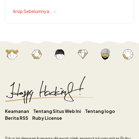
Arsip Sebelumnya...
Keamanan
Tentang Situs Web Ini
Tentang logo
Berita RSS
Ruby License
Situs ini
dengan bangga dirawat oleh anggota komunitas Ruby.