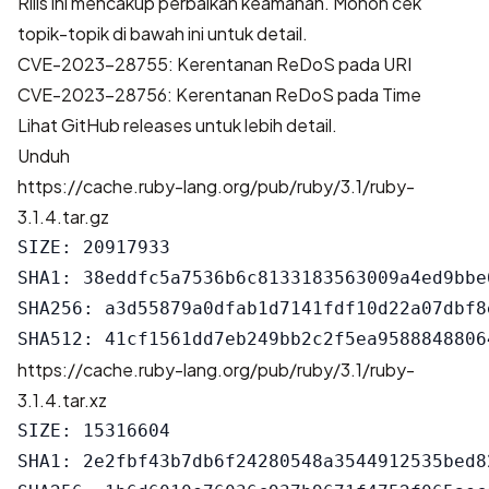
Rilis ini mencakup perbaikan keamanan. Mohon cek
topik-topik di bawah ini untuk detail.
CVE-2023-28755: Kerentanan ReDoS pada URI
CVE-2023-28756: Kerentanan ReDoS pada Time
Lihat
GitHub releases
untuk lebih detail.
Unduh
https://cache.ruby-lang.org/pub/ruby/3.1/ruby-
3.1.4.tar.gz
SIZE: 20917933

SHA1: 38eddfc5a7536b6c8133183563009a4ed9bbe6
SHA256: a3d55879a0dfab1d7141fdf10d22a07dbf8
https://cache.ruby-lang.org/pub/ruby/3.1/ruby-
3.1.4.tar.xz
SIZE: 15316604

SHA1: 2e2fbf43b7db6f24280548a3544912535bed82