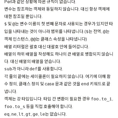
Perl과 같은 상황에 따른 규칙이 없습니다.
변수는 참조하는 객체와 동일하지 않습니다. 대신 항상 객체에
대한 참조일 뿐입니다.
및
는 변수 이름의 첫 번째 문자로 사용되는 경우가 있지만 타
$
@
입을 나타내는 것이 아니라 범위를 나타냅니다.(
는 전역,
는
$
@
객체 인스턴스,
는 클래스 속성을 나타냅니다)
@@
배열 리터럴은 괄호 대신 대괄호 안에 들어갑니다.
배열의 하위 배열을 작성해도 하나의 큰 배열로 병합되지 않습니
다. 대신 배열의 배열을 얻습니다.
가 아니라
를 사용합니다.
sub
def
각 줄의 끝에는 세미콜론이 필요하지 않습니다. 여기에 더해 함
수 정의, 클래스 정의 및 case 문과 같은 것을
키워드로 끝
end
냅니다.
객체는 강 타입입니다. 타입 간 변환이 필요한 경우
,
foo.to_i
등을 직접 호출해야 합니다.
foo.to_s
,
,
,
,
,
는 없습니다.
eq
ne
lt
gt
ge
le