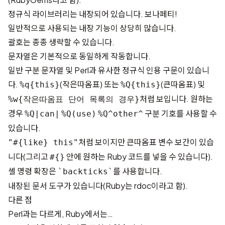
정규식 라이브러리는 내장되어 있습니다. 보나페티!
일반적으로 사용되는 내장 기능이 상당히 많습니다.
괄호는 종종 생략할 수 있습니다.
문자열은 기본적으로 동일하게 작동합니다.
일반 구분 문자열 및 Perl과 유사한 정규식 인용 구문이 있습니
다.
(작은따옴표) 또는
(큰따옴표) 및
%q{this}
%Q{this}
처럼 보입니다. 원하는
%w{작은따옴표 단어 목록의 경우}
경우
구분 기호를 사용할 수
%Q|can|
%Q(use)
%Q^other^
있습니다.
처럼 보이지만 큰따옴표 변수 보간이 있습
"#{like} this"
니다(그리고
안에 원하는 Ruby 코드를 넣을 수 있습니다).
#{}
셸 명령 확장은
를 사용합니다.
`backticks`
내장된 문서 도구가 있습니다(Ruby는 rdoc이라고 함).
다른 점
Perl과는 다르게, Ruby에서는…