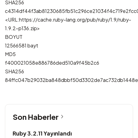
SHA256
c4314df44f3ab81230685fb51c296ce21034f4c719e2fcc
<URL:https://cache.ruby-lang.org/pub/ruby/1.9/ruby-
1.9.2-p136.zip>
BOYUT
12566581 bayt
MD5
f400021058e886786ded510a9f45b2c6
SHA256
84ffc047b29032ba848dbbf50d3302de7ac732db1448
Son Haberler
Ruby 3.2.11 Yayınlandı