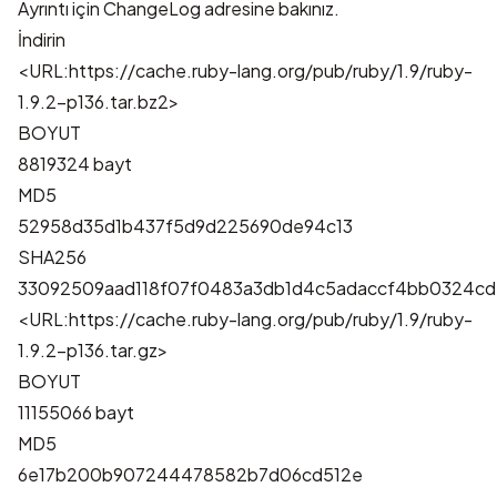
Ayrıntı için
ChangeLog
adresine bakınız.
İndirin
<URL:https://cache.ruby-lang.org/pub/ruby/1.9/ruby-
1.9.2-p136.tar.bz2>
BOYUT
8819324 bayt
MD5
52958d35d1b437f5d9d225690de94c13
SHA256
33092509aad118f07f0483a3db1d4c5adaccf4bb0324c
<URL:https://cache.ruby-lang.org/pub/ruby/1.9/ruby-
1.9.2-p136.tar.gz>
BOYUT
11155066 bayt
MD5
6e17b200b907244478582b7d06cd512e